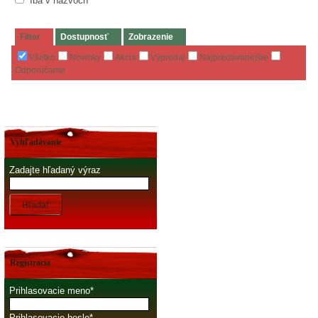
Iba v názvoch
Filter
Dostupnosť
Zobrazenie
Všetko
Novinky
Akcia
Výpredaj
Najpredávanejšie
Odporúčame
Vyhľadávanie
Zadajte hľadaný výraz
Hľadať
Registrácia
Prihlasovacie meno
Prihlasovacie heslo