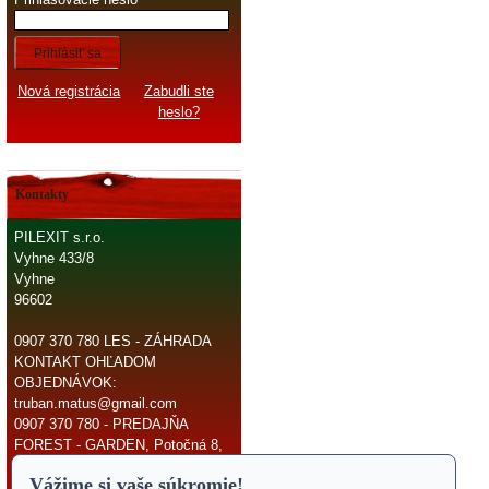
Prihlásiť sa
Nová registrácia
Zabudli ste
heslo?
Kontakty
PILEXIT s.r.o.
Vyhne 433/8
Vyhne
96602
0907 370 780 LES - ZÁHRADA
KONTAKT OHĽADOM
OBJEDNÁVOK:
truban.matus@gmail.com
0907 370 780 - PREDAJŇA
FOREST - GARDEN, Potočná 8,
966 81 Žarnovica