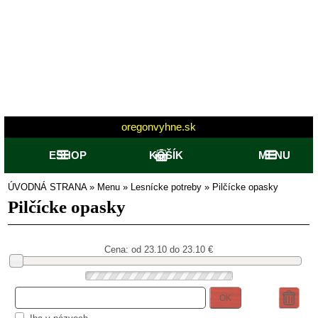
oregonvyhne.sk
ESHOP
KOŠÍK
MENU
ÚVODNÁ STRANA
»
Menu
»
Lesnícke potreby
»
Pilčícke opasky
Pilčícke opasky
Cena: od
23.10 do 23.10
€
OK