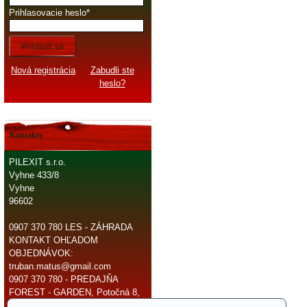
Prihlasovacie heslo
Prihlásiť sa
Nová registrácia
Zabudli ste
heslo?
Kontakty
PILEXIT s.r.o.
Vyhne 433/8
Vyhne
96602
0907 370 780 LES - ZÁHRADA
KONTAKT OHĽADOM
OBJEDNÁVOK:
truban.matus@gmail.com
0907 370 780 - PREDAJŇA
FOREST - GARDEN, Potočná 8,
966 81 Žarnovica