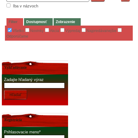
Iba v názvoch
Filter
Dostupnosť
Zobrazenie
Všetko
Novinky
Akcia
Výpredaj
Najpredávanejšie
Odporúčame
Vyhľadávanie
Zadajte hľadaný výraz
Hľadať
Registrácia
Prihlasovacie meno