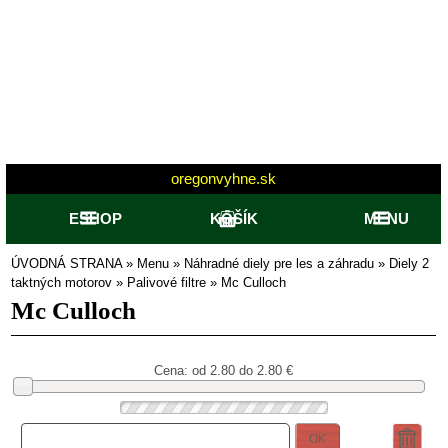
oregonvyhne.sk
ESHOP
KOŠÍK
MENU
ÚVODNÁ STRANA
»
Menu
»
Náhradné diely pre les a záhradu
»
Diely 2
taktných motorov
»
Palivové filtre
»
Mc Culloch
Mc Culloch
Cena: od
2.80 do 2.80
€
OK