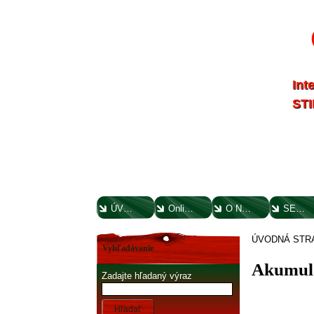
Int
STI
ÚVODNÁ STRANA
Online parts katalógy
O NÁS
SERVIS
ÚVODNÁ STR
Vyhľadávanie
Akumulá
Zadajte hľadaný výraz
Hľadať