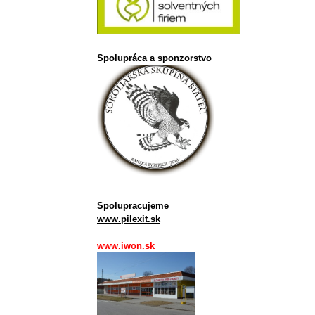
Spolupráca a sponzorstvo
Spolupracujeme
www.pilexit.sk
www.iwon.sk