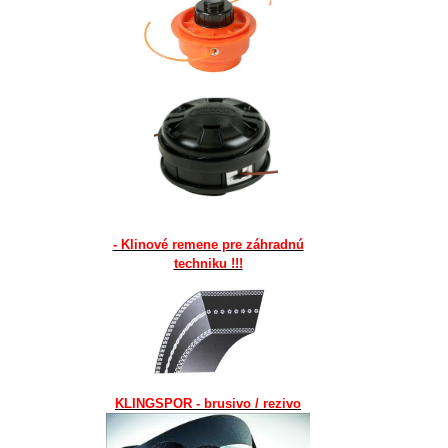
- Klinové remene pre záhradnú
techniku !!!
KLINGSPOR - brusivo / rezivo