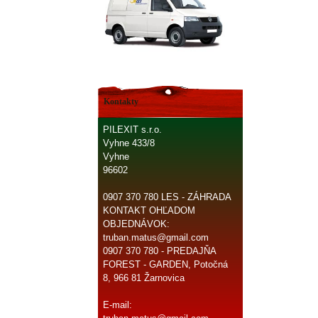
Kontakty
PILEXIT s.r.o.
Vyhne 433/8
Vyhne
96602
0907 370 780 LES - ZÁHRADA
KONTAKT OHĽADOM
OBJEDNÁVOK:
truban.matus@gmail.com
0907 370 780 - PREDAJŇA
FOREST - GARDEN, Potočná
8, 966 81 Žarnovica
E-mail: