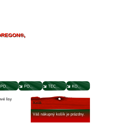
 OREGON®,
POUČENIE O UPLATNENÍ PRÁVA SPOTREBITEĽA
PORADENSTVO
TECHNICKÉ VÝKRESY
KONTAKT
vé lisy
Košík
Váš nákupný košík je prázdny.