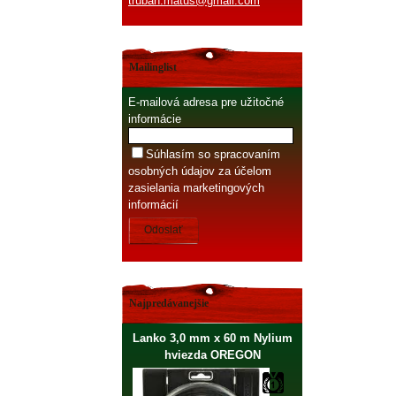
truban.matus@gmail.com
Mailinglist
E-mailová adresa pre užitočné
informácie
Súhlasím so spracovaním
osobných údajov za účelom
zasielania marketingových
informácií
Odoslať
Najpredávanejšie
Lanko 3,0 mm x 60 m Nylium
hviezda OREGON