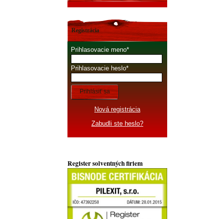
Registrácia
Prihlasovacie meno
Prihlasovacie heslo
Prihlásiť sa
Nová registrácia
Zabudli ste heslo?
Register solventných firiem