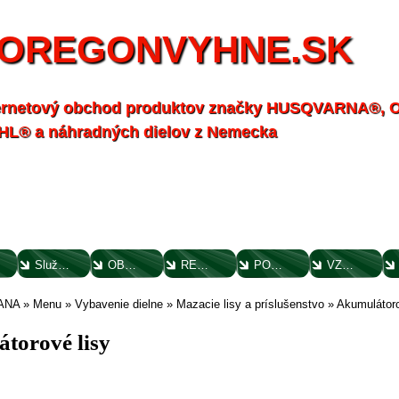
OREGONVYHNE.SK
ernetový obchod produktov značky HUSQVARNA®,
HL® a náhradných dielov z Nemecka
Služby - záhrada
OBCHODNÉ PODMIENKY
REKLAMAČNÝ PORIADOK
POTVRDENIE O VYTKNUTÍ VADY
VZOROVÝ FORMULÁR ODSTÚPENIA OD ZMLUVY
ANA
»
Menu
»
Vybavenie dielne
»
Mazacie lisy a príslušenstvo
»
Akumulátoro
torové lisy