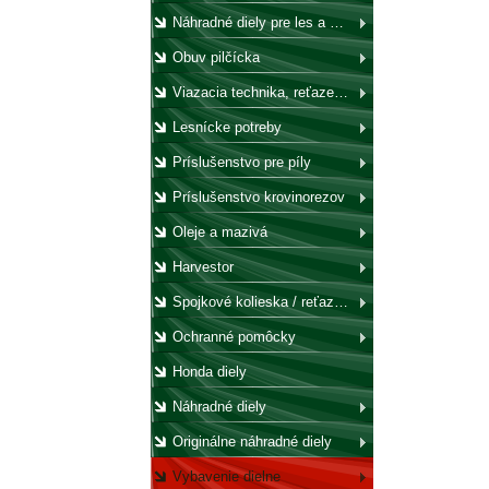
Náhradné diely pre les a záhradu
Obuv pilčícka
Viazacia technika, reťaze, laná, háky, kladky
Lesnícke potreby
Príslušenstvo pre píly
Príslušenstvo krovinorezov
Oleje a mazivá
Harvestor
Spojkové kolieska / reťazovky
Ochranné pomôcky
Honda diely
Náhradné diely
Originálne náhradné diely
Vybavenie dielne