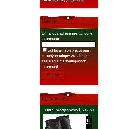
truban.matus@gmail.com
Mailinglist
E-mailová adresa pre užitočné
informácie
Súhlasím so spracovaním
osobných údajov za účelom
zasielania marketingových
informácií
Odoslať
Najpredávanejšie
Obuv protiporezová S1 - 39