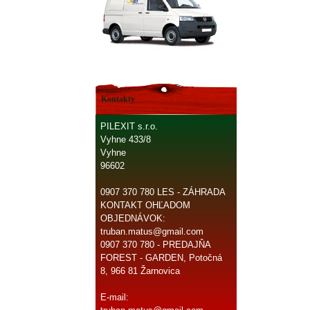
Kontakty
PILEXIT s.r.o.
Vyhne 433/8
Vyhne
96602
0907 370 780 LES - ZÁHRADA
KONTAKT OHĽADOM
OBJEDNÁVOK:
truban.matus@gmail.com
0907 370 780 - PREDAJŇA
FOREST - GARDEN, Potočná
8, 966 81 Žarnovica
E-mail: