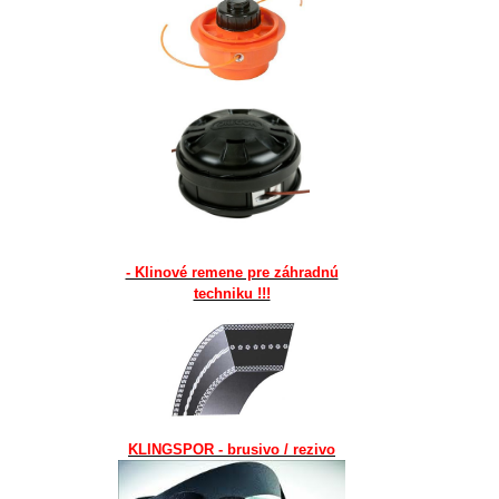
- Klinové remene pre záhradnú
techniku !!!
KLINGSPOR - brusivo / rezivo