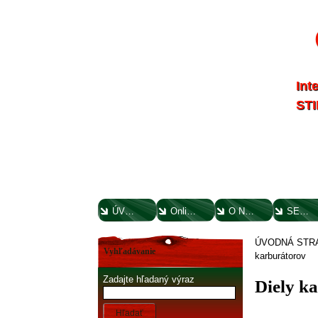
Int
STI
ÚVODNÁ STRANA
Online parts katalógy
O NÁS
SERVIS
ÚVODNÁ STR
Vyhľadávanie
karburátorov
Zadajte hľadaný výraz
Diely k
Hľadať