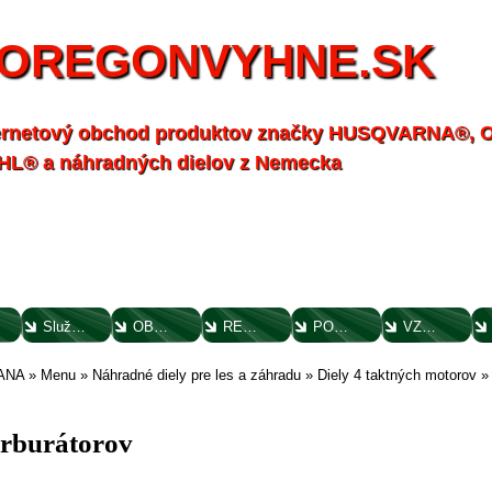
OREGONVYHNE.SK
ernetový obchod produktov značky HUSQVARNA®,
HL® a náhradných dielov z Nemecka
Služby - záhrada
OBCHODNÉ PODMIENKY
REKLAMAČNÝ PORIADOK
POTVRDENIE O VYTKNUTÍ VADY
VZOROVÝ FORMULÁR ODSTÚPENIA OD ZMLUVY
ANA
»
Menu
»
Náhradné diely pre les a záhradu
»
Diely 4 taktných motorov
arburátorov