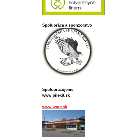
Spolupráca a sponzorstvo
Spolupracujeme
www.pilexit.sk
www.iwon.sk