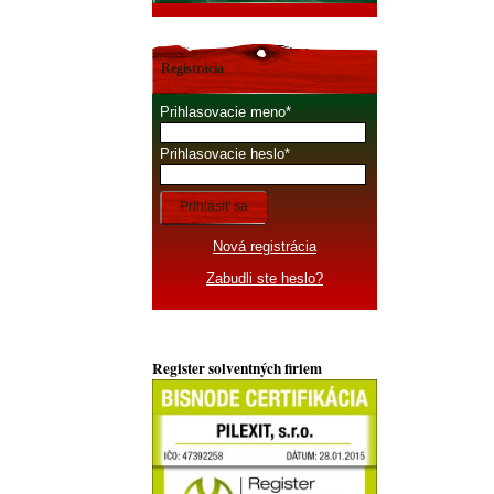
Registrácia
Prihlasovacie meno
Prihlasovacie heslo
Prihlásiť sa
Nová registrácia
Zabudli ste heslo?
Register solventných firiem