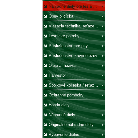
Náhradné diely pre les a záhradu
Obuv pilčícka
Viazacia technika, reťaze, laná, háky, kladky
Lesnícke potreby
Príslušenstvo pre píly
Príslušenstvo krovinorezov
Oleje a mazivá
Harvestor
Spojkové kolieska / reťazovky
Ochranné pomôcky
Honda diely
Náhradné diely
Originálne náhradné diely
Vybavenie dielne