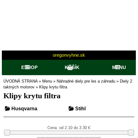
oregonvyhne.sk
ESHOP
KOŠÍK
MENU
ÚVODNÁ STRANA
»
Menu
»
Náhradné diely pre les a záhradu
»
Diely 2
taktných motorov
»
Klipy krytu filtra
Klipy krytu filtra
Husqvarna
Stihl
Cena: od
2.10 do 3.30
€