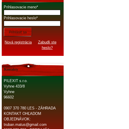
Prihlasovacie meno
Prihlasovacie heslo
Prihlásiť sa
Nová registrácia
Zabudli ste
heslo?
Kontakty
PILEXIT s.r.o.
Vyhne 433/8
Vyhne
96602
0907 370 780 LES - ZÁHRADA
KONTAKT OHĽADOM
OBJEDNÁVOK:
truban.matus@gmail.com