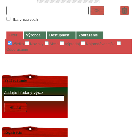
OK
Iba v názvoch
Filter
Výrobca
Dostupnosť
Zobrazenie
Všetko
Novinky
Akcia
Výpredaj
Najpredávanejšie
Odporúčame
Vyhľadávanie
Zadajte hľadaný výraz
Hľadať
Registrácia