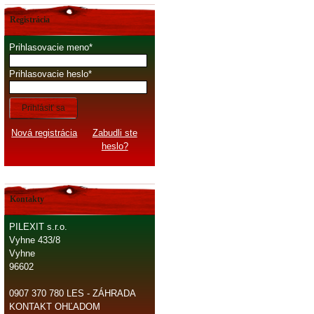
Registrácia
Prihlasovacie meno
Prihlasovacie heslo
Prihlásiť sa
Nová registrácia
Zabudli ste
heslo?
Kontakty
PILEXIT s.r.o.
Vyhne 433/8
Vyhne
96602
0907 370 780 LES - ZÁHRADA
KONTAKT OHĽADOM