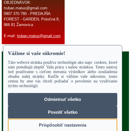
OBJEDNÁVOK:
truban.matus@gmail.com
0907 370 780 - PREDAJŇA
FOREST - GARDEN, Potočná 8,
966 81 Žarnovica
E-mail:
truban.matus@gmail.com
Copyright 2017
Odstúpiť od zmluvy
ÚVODNÁ STRANA
Online parts katalógy
O NÁS
SERVIS
Služby - záhrada
OBCHODNÉ PODMIENKY
REKLAMAČNÝ PORIADOK
POTVRDENIE O VYTKNUTÍ VADY
VZOROVÝ FORMULÁR ODSTÚPENIA OD ZMLUVY
POUČENIE O UPLATNENÍ PRÁVA SPOTREBITEĽA
PORADENSTVO
TECHNICKÉ VÝKRESY