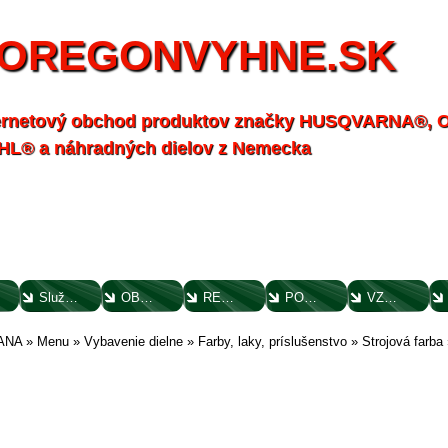
OREGONVYHNE.SK
ernetový obchod produktov značky HUSQVARNA®,
HL® a náhradných dielov z Nemecka
Služby - záhrada
OBCHODNÉ PODMIENKY
REKLAMAČNÝ PORIADOK
POTVRDENIE O VYTKNUTÍ VADY
VZOROVÝ FORMULÁR ODSTÚPENIA OD ZMLUVY
ANA
»
Menu
»
Vybavenie dielne
»
Farby, laky, príslušenstvo
»
Strojová farba