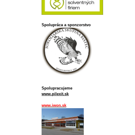
Spolupráca a sponzorstvo
Spolupracujeme
www.pilexit.sk
www.iwon.sk