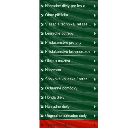
Náhradné diely pre les a záhradu
Obuv pilčícka
Viazacia technika, reťaze, laná, háky, kladky
Lesnícke potreby
Príslušenstvo pre píly
Príslušenstvo krovinorezov
Oleje a mazivá
Harvestor
Spojkové kolieska / reťazovky
Ochranné pomôcky
Honda diely
Náhradné diely
Originálne náhradné diely
Vybavenie dielne