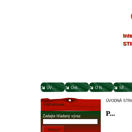
Int
STI
ÚVODNÁ STRANA
Online parts katalógy
O NÁS
SERVIS
ÚVODNÁ STR
Vyhľadávanie
P...
Zadajte hľadaný výraz
Hľadať