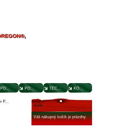
 OREGON®,
POUČENIE O UPLATNENÍ PRÁVA SPOTREBITEĽA
PORADENSTVO
TECHNICKÉ VÝKRESY
KONTAKT
»
P...
Košík
Váš nákupný košík je prázdny.