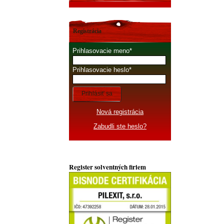
Registrácia
Prihlasovacie meno
Prihlasovacie heslo
Prihlásiť sa
Nová registrácia
Zabudli ste heslo?
Register solventných firiem