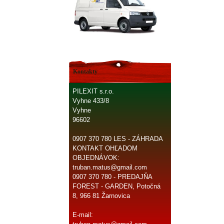
Kontakty
PILEXIT s.r.o.
Vyhne 433/8
Vyhne
96602
0907 370 780 LES - ZÁHRADA
KONTAKT OHĽADOM
OBJEDNÁVOK:
truban.matus@gmail.com
0907 370 780 - PREDAJŇA
FOREST - GARDEN, Potočná
8, 966 81 Žarnovica
E-mail: