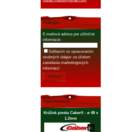
truban.matus@gmail.com
Mailinglist
E-mailová adresa pre užitočné
informácie
Súhlasím so spracovaním
osobných údajov za účelom
zasielania marketingových
informácií
Odoslať
Najpredávanejšie
Krúžok piestu Caber® - ø 48 x
1,2mm