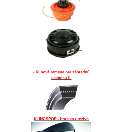
- Klinové remene pre záhradnú
techniku !!!
KLINGSPOR - brusivo / rezivo