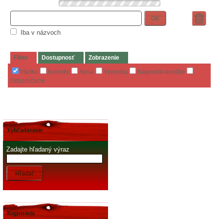
OK
Iba v názvoch
Filter
Dostupnosť
Zobrazenie
Všetko
Novinky
Akcia
Výpredaj
Najpredávanejšie
Odporúčame
Vyhľadávanie
Zadajte hľadaný výraz
Hľadať
Registrácia