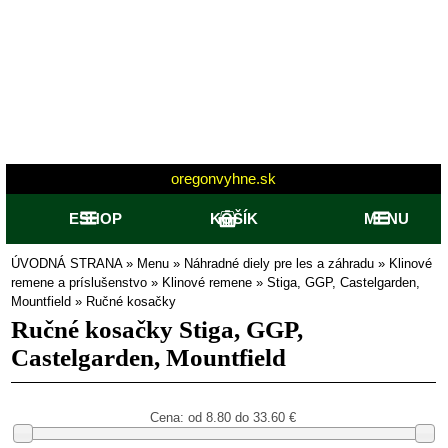
oregonvyhne.sk
ESHOP
KOŠÍK
MENU
ÚVODNÁ STRANA
»
Menu
»
Náhradné diely pre les a záhradu
»
Klinové
remene a príslušenstvo
»
Klinové remene
»
Stiga, GGP, Castelgarden,
Mountfield
»
Ručné kosačky
Ručné kosačky Stiga, GGP,
Castelgarden, Mountfield
Cena: od
8.80 do 33.60
€