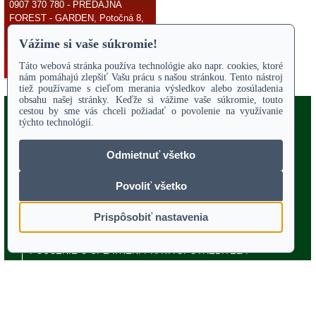
0907 370 780 - PREDAJŇA
FOREST - GARDEN, Potočná 8,
966 81 Žarnovica
E-mail:
truban.matus@gmail.com
Copyright 2017
Odstúpiť od zmluvy
ÚVODNÁ STRANA
Online parts katalógy
O NÁS
SERVIS
Služby - záhrada
OBCHODNÉ PODMIENKY
REKLAMAČNÝ PORIADOK
POTVRDENIE O VYTKNUTÍ VADY
VZOROVÝ FORMULÁR ODSTÚPENIA OD ZMLUVY
POUČENIE O UPLATNENÍ PRÁVA SPOTREBITEĽA
PORADENSTVO
TECHNICKÉ VÝKRESY
KONTAKT