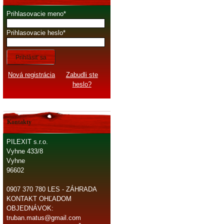
Prihlasovacie meno
Prihlasovacie heslo
Prihlásiť sa
Nová registrácia
Zabudli ste
heslo?
Kontakty
PILEXIT s.r.o.
Vyhne 433/8
Vyhne
96602
0907 370 780 LES - ZÁHRADA
KONTAKT OHĽADOM
OBJEDNÁVOK:
truban.matus@gmail.com