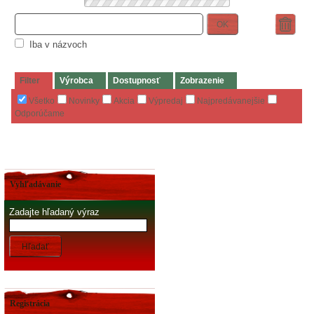
OK
Iba v názvoch
Filter
Výrobca
Dostupnosť
Zobrazenie
Všetko
Novinky
Akcia
Výpredaj
Najpredávanejšie
Odporúčame
Vyhľadávanie
Zadajte hľadaný výraz
Hľadať
Registrácia