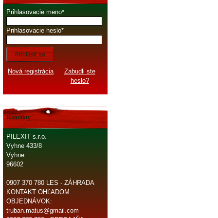
Prihlasovacie meno
Prihlasovacie heslo
Prihlásiť sa
Nová registrácia
Zabudli ste
heslo?
Kontakty
PILEXIT s.r.o.
Vyhne 433/8
Vyhne
96602
0907 370 780 LES - ZÁHRADA
KONTAKT OHĽADOM
OBJEDNÁVOK:
truban.matus@gmail.com