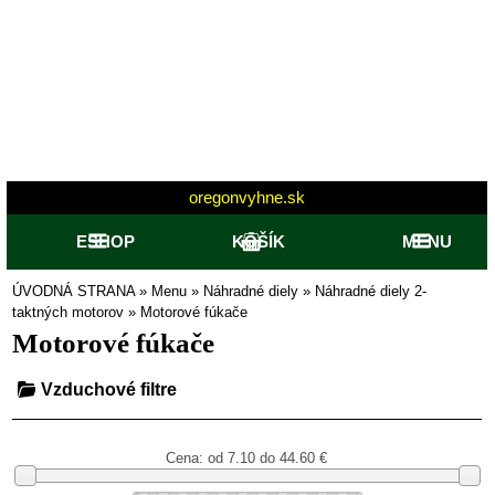
oregonvyhne.sk
ESHOP
KOŠÍK
MENU
ÚVODNÁ STRANA
»
Menu
»
Náhradné diely
»
Náhradné diely 2-
taktných motorov
»
Motorové fúkače
Motorové fúkače
Vzduchové filtre
Cena: od
7.10 do 44.60
€