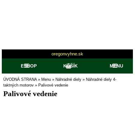
oregonvyhne.sk
ESHOP
KOŠÍK
MENU
ÚVODNÁ STRANA
»
Menu
»
Náhradné diely
»
Náhradné diely 4-
taktných motorov
»
Palivové vedenie
Palivové vedenie