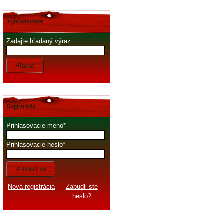
Vyhľadávanie
Zadajte hľadaný výraz
Hľadať
Registrácia
Prihlasovacie meno
Prihlasovacie heslo
Prihlásiť sa
Nová registrácia
Zabudli ste
heslo?