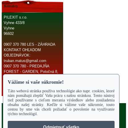
Kontakty
PILEXIT s.r.o.
Vyhne 433/8
Vyhne
96602
0907 370 780 LES - ZÁHRADA
KONTAKT OHĽADOM
OBJEDNÁVOK:
truban.matus@gmail.com
0907 370 780 - PREDAJŇA
FOREST - GARDEN, Potočná 8,
966 81 Žarnovica
E-mail:
truban.matus@gmail.com
Copyright 2017
Odstúpiť od zmluvy
ÚVODNÁ STRANA
Online parts katalógy
O NÁS