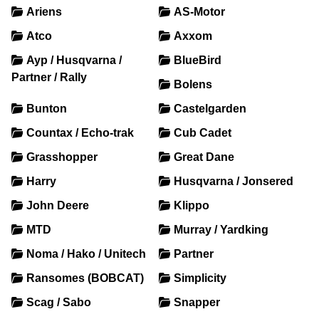
Ariens
AS-Motor
Atco
Axxom
Ayp / Husqvarna /
BlueBird
Partner / Rally
Bolens
Bunton
Castelgarden
Countax / Echo-trak
Cub Cadet
Grasshopper
Great Dane
Harry
Husqvarna / Jonsered
John Deere
Klippo
MTD
Murray / Yardking
Noma / Hako / Unitech
Partner
Ransomes (BOBCAT)
Simplicity
Scag / Sabo
Snapper