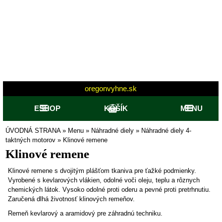
oregonvyhne.sk
ESHOP
KOŠÍK
MENU
ÚVODNÁ STRANA
»
Menu
»
Náhradné diely
»
Náhradné diely 4-
taktných motorov
»
Klinové remene
Klinové remene
Klinové remene s dvojitým plášťom tkaniva pre ťažké podmienky.
Vyrobené s kevlarových vlákien, odolné voči oleju, teplu a rôznych
chemických látok. Vysoko odolné proti oderu a pevné proti pretrhnutiu.
Zaručená dlhá životnosť klinových remeňov.
Remeň kevlarový a aramidový pre záhradnú techniku.