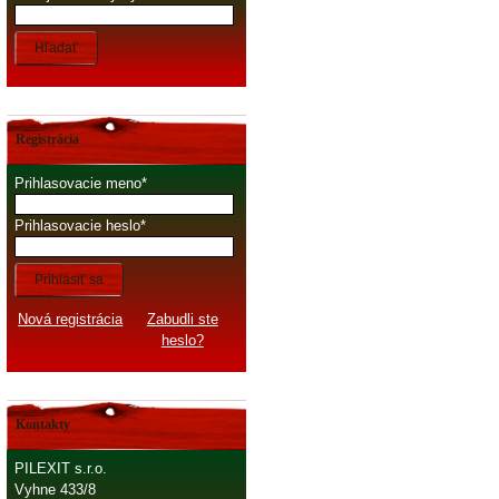
Hľadať
Registrácia
Prihlasovacie meno
Prihlasovacie heslo
Prihlásiť sa
Nová registrácia
Zabudli ste
heslo?
Kontakty
PILEXIT s.r.o.
Vyhne 433/8