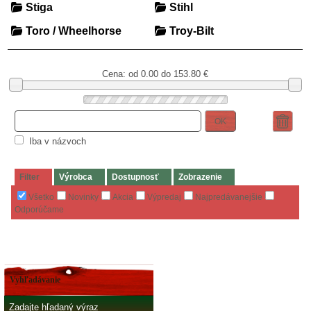
Stiga
Stihl
Toro / Wheelhorse
Troy-Bilt
Cena: od
0.00 do 153.80
€
OK
Iba v názvoch
Filter
Výrobca
Dostupnosť
Zobrazenie
Všetko
Novinky
Akcia
Výpredaj
Najpredávanejšie
Odporúčame
Vyhľadávanie
Zadajte hľadaný výraz