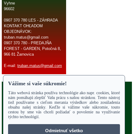
Vyhne
96602
0907 370 780 LES - ZÁHRADA
KONTAKT OHĽADOM
OBJEDNÁVOK:
truban.matus@gmail.com
0907 370 780 - PREDAJŇA
FOREST - GARDEN, Potočná 8,
966 81 Žarnovica
E-mail:
truban.matus@gmail.com
Copyright 2017
Odstúpiť od zmluvy
ÚVODNÁ STRANA
Online parts katalógy
O NÁS
SERVIS
Služby - záhrada
OBCHODNÉ PODMIENKY
REKLAMAČNÝ PORIADOK