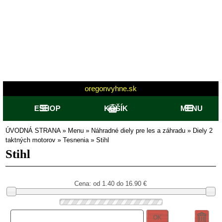
oregonvyhne.sk
ESHOP
KOŠÍK
MENU
ÚVODNÁ STRANA
»
Menu
»
Náhradné diely pre les a záhradu
»
Diely 2
taktných motorov
»
Tesnenia
»
Stihl
Stihl
Cena: od
1.40 do 16.90
€
OK