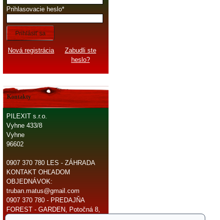
Prihlasovacie heslo
Prihlásiť sa
Nová registrácia
Zabudli ste
heslo?
Kontakty
PILEXIT s.r.o.
Vyhne 433/8
Vyhne
96602
0907 370 780 LES - ZÁHRADA
KONTAKT OHĽADOM
OBJEDNÁVOK:
truban.matus@gmail.com
0907 370 780 - PREDAJŇA
FOREST - GARDEN, Potočná 8,
966 81 Žarnovica