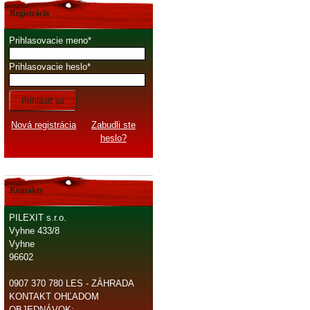
Registrácia
Prihlasovacie meno
Prihlasovacie heslo
Prihlásiť sa
Nová registrácia
Zabudli ste
heslo?
Kontakty
PILEXIT s.r.o.
Vyhne 433/8
Vyhne
96602
0907 370 780 LES - ZÁHRADA
KONTAKT OHĽADOM
OBJEDNÁVOK: