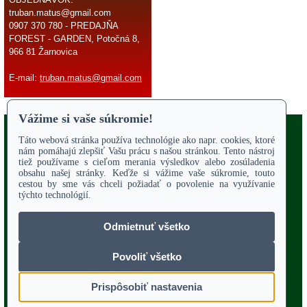
truban.matus@gmail.com
0907 370 780 - PREDAJŇA
FOREST - GARDEN, Potočná 8,
966 81 Žarnovica
E-mail:
truban.matus@gmail.com
Copyright 2017
Odstúpiť od zmluvy
ÚVODNÁ STRANA
Online parts katalógy
O NÁS
SERVIS
Služby - záhrada
OBCHODNÉ PODMIENKY
REKLAMAČNÝ PORIADOK
POTVRDENIE O VYTKNUTÍ VADY
VZOROVÝ FORMULÁR ODSTÚPENIA OD ZMLUVY
POUČENIE O UPLATNENÍ PRÁVA SPOTREBITEĽA
PORADENSTVO
TECHNICKÉ VÝKRESY
KONTAKT