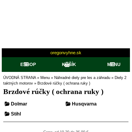
oregonvyhne.sk
ESHOP
KOŠÍK
MENU
ÚVODNÁ STRANA
»
Menu
»
Náhradné diely pre les a záhradu
»
Diely 2
taktných motorov
»
Brzdové rúčky ( ochrana ruky )
Brzdové rúčky ( ochrana ruky )
Dolmar
Husqvarna
Stihl