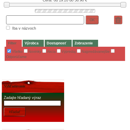
Cena: od
19.20 do 36.90
€
OK
Iba v názvoch
Filter
Výrobca
Dostupnosť
Zobrazenie
Všetko
Novinky
Akcia
Výpredaj
Najpredávanejšie
Odporúčame
Vyhľadávanie
Zadajte hľadaný výraz
Hľadať