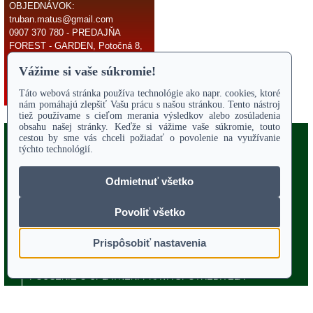
OBJEDNÁVOK:
truban.matus@gmail.com
0907 370 780 - PREDAJŇA
FOREST - GARDEN, Potočná 8,
966 81 Žarnovica
E-mail:
truban.matus@gmail.com
Copyright 2017
Odstúpiť od zmluvy
ÚVODNÁ STRANA
Online parts katalógy
O NÁS
SERVIS
Služby - záhrada
OBCHODNÉ PODMIENKY
REKLAMAČNÝ PORIADOK
POTVRDENIE O VYTKNUTÍ VADY
VZOROVÝ FORMULÁR ODSTÚPENIA OD ZMLUVY
POUČENIE O UPLATNENÍ PRÁVA SPOTREBITEĽA
PORADENSTVO
TECHNICKÉ VÝKRESY