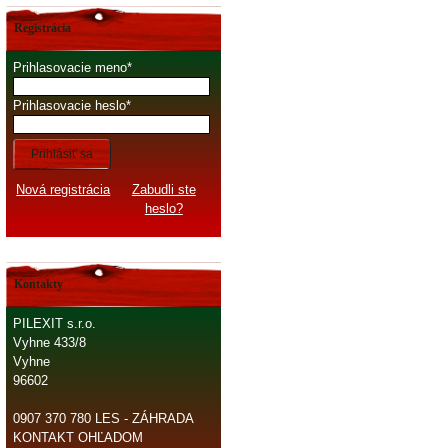
Registrácia
Prihlasovacie meno
Prihlasovacie heslo
Prihlásiť sa
Nová registrácia
Zabudli ste
heslo?
Kontakty
PILEXIT s.r.o.
Vyhne 433/8
Vyhne
96602
0907 370 780 LES - ZÁHRADA
KONTAKT OHĽADOM