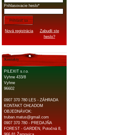
Prihlasovacie heslo
Prihlásiť sa
Nová registrácia
Zabudli ste
heslo?
Kontakty
PILEXIT s.r.o.
Vyhne 433/8
Vyhne
96602
0907 370 780 LES - ZÁHRADA
KONTAKT OHĽADOM
OBJEDNÁVOK:
truban.matus@gmail.com
0907 370 780 - PREDAJŇA
FOREST - GARDEN, Potočná 8,
966 81 Žarnovica