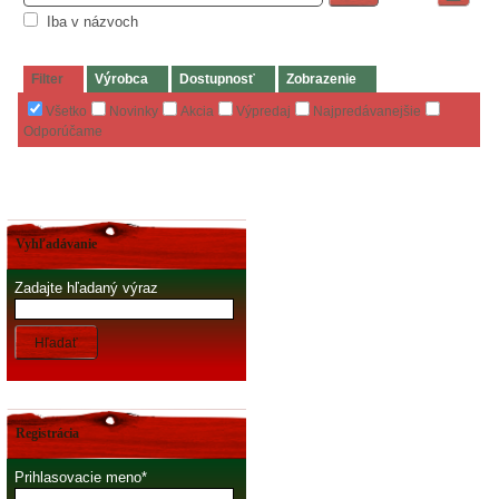
Iba v názvoch
Filter
Výrobca
Dostupnosť
Zobrazenie
Všetko
Novinky
Akcia
Výpredaj
Najpredávanejšie
Odporúčame
Vyhľadávanie
Zadajte hľadaný výraz
Hľadať
Registrácia
Prihlasovacie meno