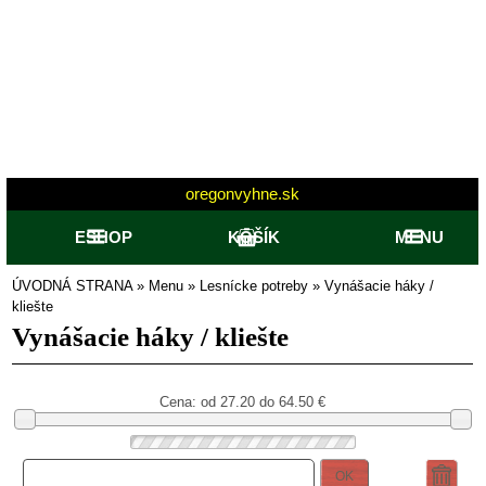
oregonvyhne.sk
ESHOP
KOŠÍK
MENU
ÚVODNÁ STRANA
»
Menu
»
Lesnícke potreby
»
Vynášacie háky /
kliešte
Vynášacie háky / kliešte
Cena: od
27.20 do 64.50
€
OK