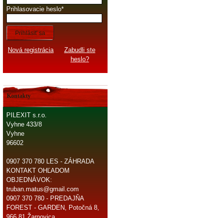
Prihlasovacie heslo
Prihlásiť sa
Nová registrácia
Zabudli ste
heslo?
Kontakty
PILEXIT s.r.o.
Vyhne 433/8
Vyhne
96602
0907 370 780 LES - ZÁHRADA
KONTAKT OHĽADOM
OBJEDNÁVOK:
truban.matus@gmail.com
0907 370 780 - PREDAJŇA
FOREST - GARDEN, Potočná 8,
966 81 Žarnovica