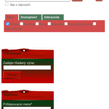
Iba v názvoch
Filter
Dostupnosť
Zobrazenie
Všetko
Novinky
Akcia
Výpredaj
Najpredávanejšie
Odporúčame
Vyhľadávanie
Zadajte hľadaný výraz
Hľadať
Registrácia
Prihlasovacie meno