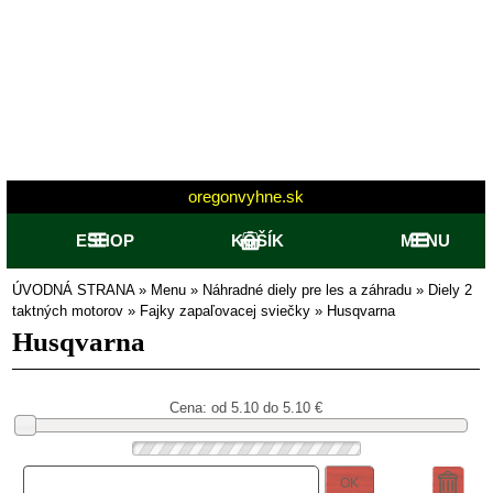
oregonvyhne.sk
ESHOP
KOŠÍK
MENU
ÚVODNÁ STRANA
»
Menu
»
Náhradné diely pre les a záhradu
»
Diely 2
taktných motorov
»
Fajky zapaľovacej sviečky
»
Husqvarna
Husqvarna
Cena: od
5.10 do 5.10
€
OK