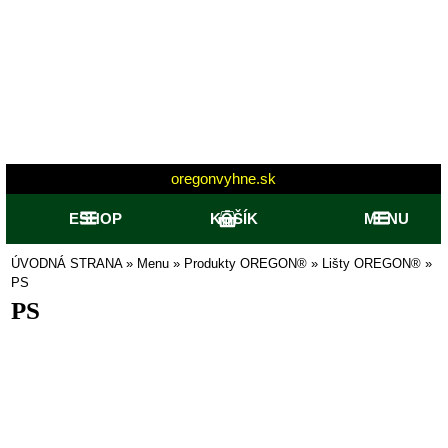
oregonvyhne.sk
ESHOP
KOŠÍK
MENU
ÚVODNÁ STRANA
»
Menu
»
Produkty OREGON®
»
Lišty OREGON®
»
PS
PS