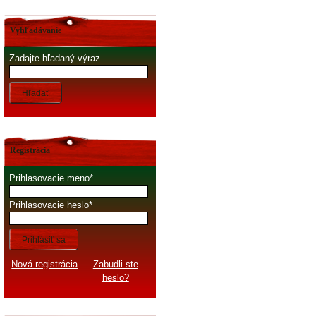
Vyhľadávanie
Zadajte hľadaný výraz
Hľadať
Registrácia
Prihlasovacie meno
Prihlasovacie heslo
Prihlásiť sa
Nová registrácia
Zabudli ste
heslo?