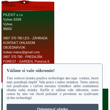
Kontakty
PILEXIT s.r.o.
Vyhne 433/8
Vyhne
96602
0907 370 780 LES - ZÁHRADA
KONTAKT OHĽADOM
OBJEDNÁVOK:
truban.matus@gmail.com
0907 370 780 - PREDAJŇA
FOREST - GARDEN, Potočná 8,
966 81 Žarnovica
E-mail:
truban.matus@gmail.com
Copyright 2017
Odstúpiť od zmluvy
ÚVODNÁ STRANA
Online parts katalógy
O NÁS