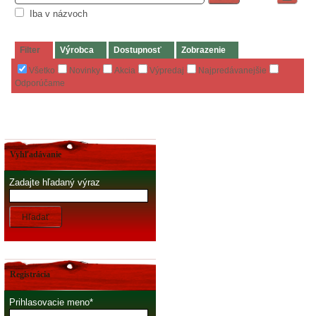
Iba v názvoch
Filter
Výrobca
Dostupnosť
Zobrazenie
Všetko
Novinky
Akcia
Výpredaj
Najpredávanejšie
Odporúčame
Vyhľadávanie
Zadajte hľadaný výraz
Hľadať
Registrácia
Prihlasovacie meno