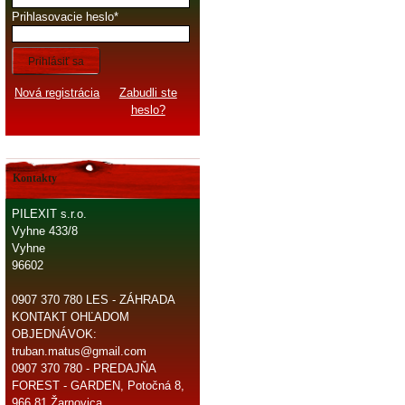
Prihlasovacie heslo
Prihlásiť sa
Nová registrácia
Zabudli ste
heslo?
Kontakty
PILEXIT s.r.o.
Vyhne 433/8
Vyhne
96602
0907 370 780 LES - ZÁHRADA
KONTAKT OHĽADOM
OBJEDNÁVOK:
truban.matus@gmail.com
0907 370 780 - PREDAJŇA
FOREST - GARDEN, Potočná 8,
966 81 Žarnovica