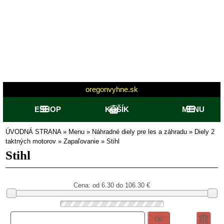
oregonvyhne.sk
ESHOP
KOŠÍK
MENU
ÚVODNÁ STRANA
»
Menu
»
Náhradné diely pre les a záhradu
»
Diely 2
taktných motorov
»
Zapaľovanie
»
Stihl
Stihl
Cena: od
6.30 do 106.30
€
OK