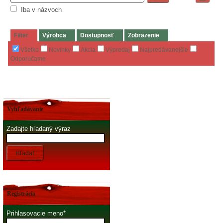
Iba v názvoch
Filter
Výrobca
Dostupnosť
Zobrazenie
Všetko
Novinky
Akcia
Výpredaj
Najpredávanejšie
Odporúčame
Vyhľadávanie
Zadajte hľadaný výraz
Hľadať
Registrácia
Prihlasovacie meno