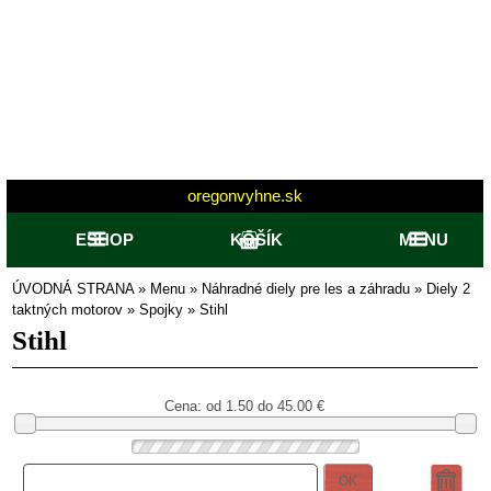
oregonvyhne.sk
ESHOP
KOŠÍK
MENU
ÚVODNÁ STRANA
»
Menu
»
Náhradné diely pre les a záhradu
»
Diely 2
taktných motorov
»
Spojky
»
Stihl
Stihl
Cena: od
1.50 do 45.00
€
OK