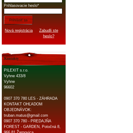
Prihlasovacie heslo
Prihlásiť sa
Nová registrácia
Zabudli ste
heslo?
Kontakty
PILEXIT s.r.o.
Vyhne 433/8
Vyhne
96602
0907 370 780 LES - ZÁHRADA
KONTAKT OHĽADOM
OBJEDNÁVOK:
truban.matus@gmail.com
0907 370 780 - PREDAJŇA
FOREST - GARDEN, Potočná 8,
966 81 Žarnovica