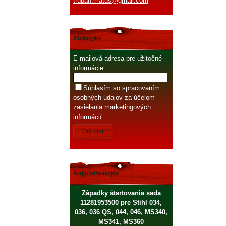
truban.matus@gmail.com
Mailinglist
E-mailová adresa pre užitočné
informácie
Súhlasím so spracovaním
osobných údajov za účelom
zasielania marketingových
informácií
Odoslať
Najpredávanejšie
Západky štartovania sada
11281953500 pre Stihl 034,
036, 036 QS, 044, 046, MS340,
MS341, MS360