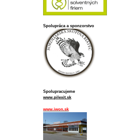
Spolupráca a sponzorstvo
Spolupracujeme
www.pilexit.sk
www.iwon.sk