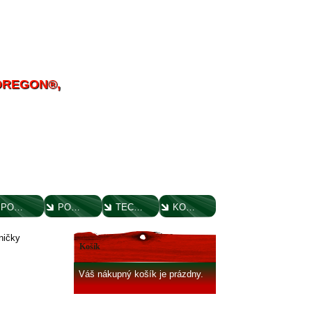
 OREGON®,
POUČENIE O UPLATNENÍ PRÁVA SPOTREBITEĽA
PORADENSTVO
TECHNICKÉ VÝKRESY
KONTAKT
ničky
Košík
Váš nákupný košík je prázdny.