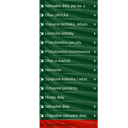
Náhradné diely pre les a záhradu
Obuv pilčícka
Viazacia technika, reťaze, laná, háky, kladky
Lesnícke potreby
Príslušenstvo pre píly
Príslušenstvo krovinorezov
Oleje a mazivá
Harvestor
Spojkové kolieska / reťazovky
Ochranné pomôcky
Honda diely
Náhradné diely
Originálne náhradné diely
Vybavenie dielne