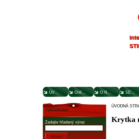
Int
STI
ÚVODNÁ STRANA
Online parts katalógy
O NÁS
SERVIS
ÚVODNÁ STR
Vyhľadávanie
Krytka 
Zadajte hľadaný výraz
Hľadať