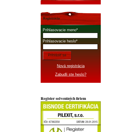
Registrácia
Prihlasovacie meno
Prihlasovacie heslo
Prihlásiť sa
Nová registrácia
Zabudli ste heslo?
Register solventných firiem