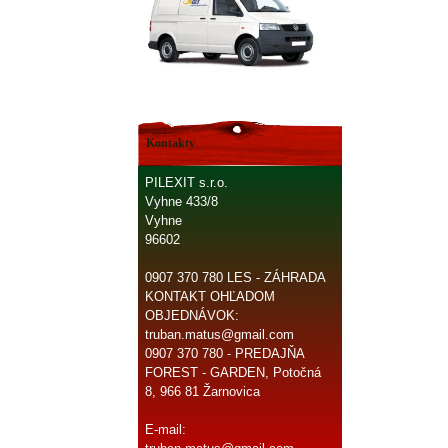
Kontakty
PILEXIT s.r.o.
Vyhne 433/8
Vyhne
96602
0907 370 780 LES - ZÁHRADA
KONTAKT OHĽADOM
OBJEDNÁVOK:
truban.matus@gmail.com
0907 370 780 - PREDAJŇA
FOREST - GARDEN, Potočná
8, 966 81 Žarnovica
E-mail: