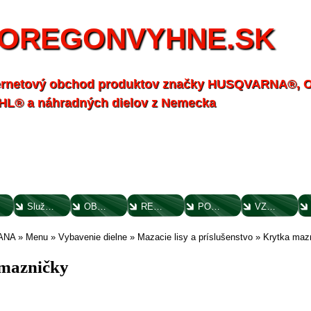
OREGONVYHNE.SK
ernetový obchod produktov značky HUSQVARNA®,
HL® a náhradných dielov z Nemecka
Služby - záhrada
OBCHODNÉ PODMIENKY
REKLAMAČNÝ PORIADOK
POTVRDENIE O VYTKNUTÍ VADY
VZOROVÝ FORMULÁR ODSTÚPENIA OD ZMLUVY
ANA
»
Menu
»
Vybavenie dielne
»
Mazacie lisy a príslušenstvo
»
Krytka maz
mazničky