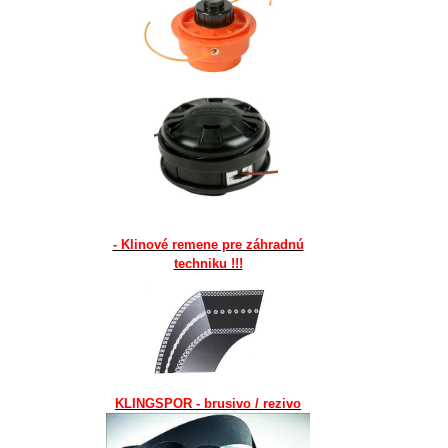
- Klinové remene pre záhradnú
techniku !!!
KLINGSPOR - brusivo / rezivo