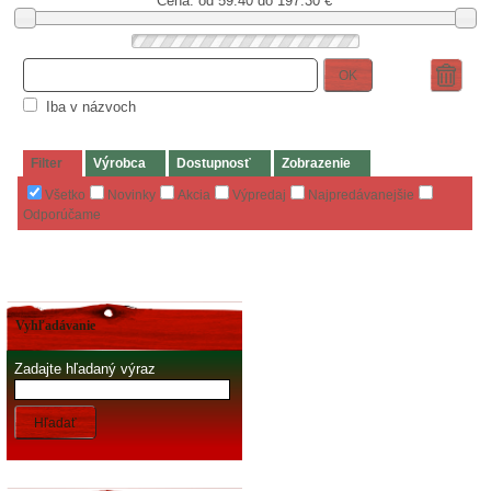
Cena: od
59.40 do 197.30
€
OK
Iba v názvoch
Filter
Výrobca
Dostupnosť
Zobrazenie
Všetko
Novinky
Akcia
Výpredaj
Najpredávanejšie
Odporúčame
Vyhľadávanie
Zadajte hľadaný výraz
Hľadať