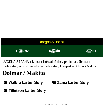
oregonvyhne.sk
ESHOP
KOŠÍK
MENU
ÚVODNÁ STRANA
»
Menu
»
Náhradné diely pre les a záhradu
»
Karburátory a príslušenstvo
»
Karburátory komplet
»
Dolmar / Makita
Dolmar / Makita
Walbro karburátory
Zama karburátory
Tillotson karburátory