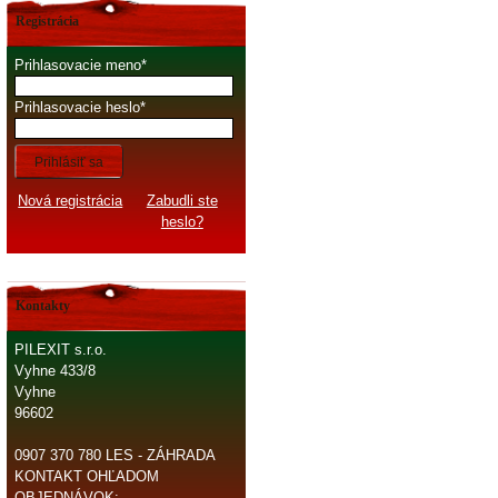
Registrácia
Prihlasovacie meno
Prihlasovacie heslo
Prihlásiť sa
Nová registrácia
Zabudli ste
heslo?
Kontakty
PILEXIT s.r.o.
Vyhne 433/8
Vyhne
96602
0907 370 780 LES - ZÁHRADA
KONTAKT OHĽADOM
OBJEDNÁVOK: