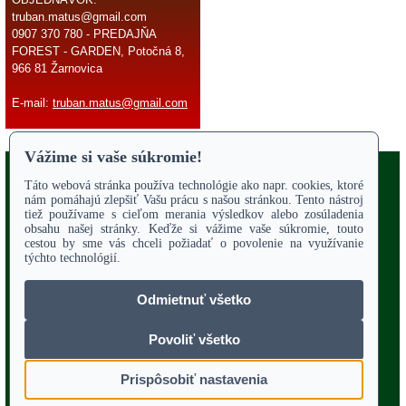
truban.matus@gmail.com
0907 370 780 - PREDAJŇA
FOREST - GARDEN, Potočná 8,
966 81 Žarnovica
E-mail:
truban.matus@gmail.com
Copyright 2017
Odstúpiť od zmluvy
ÚVODNÁ STRANA
Online parts katalógy
O NÁS
SERVIS
Služby - záhrada
OBCHODNÉ PODMIENKY
REKLAMAČNÝ PORIADOK
POTVRDENIE O VYTKNUTÍ VADY
VZOROVÝ FORMULÁR ODSTÚPENIA OD ZMLUVY
POUČENIE O UPLATNENÍ PRÁVA SPOTREBITEĽA
PORADENSTVO
TECHNICKÉ VÝKRESY
KONTAKT