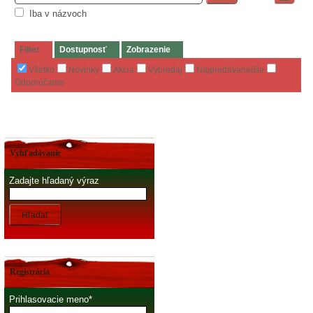
Iba v názvoch
Filter
Dostupnosť
Zobrazenie
Všetko
Novinky
Akcia
Výpredaj
Najpredávanejšie
Odporúčame
Vyhľadávanie
Zadajte hľadaný výraz
Hľadať
Registrácia
Prihlasovacie meno