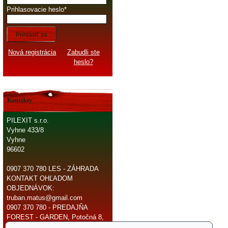
Prihlasovacie heslo
Prihlásiť sa
Nová registrácia
Zabudli ste
heslo?
Kontakty
PILEXIT s.r.o.
Vyhne 433/8
Vyhne
96602
0907 370 780 LES - ZÁHRADA
KONTAKT OHĽADOM
OBJEDNÁVOK:
truban.matus@gmail.com
0907 370 780 - PREDAJŇA
FOREST - GARDEN, Potočná 8,
966 81 Žarnovica