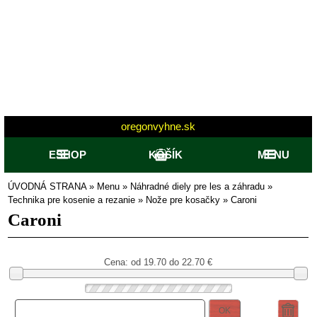
oregonvyhne.sk
ESHOP
KOŠÍK
MENU
ÚVODNÁ STRANA
»
Menu
»
Náhradné diely pre les a záhradu
»
Technika pre kosenie a rezanie
»
Nože pre kosačky
»
Caroni
Caroni
Cena: od
19.70 do 22.70
€
OK