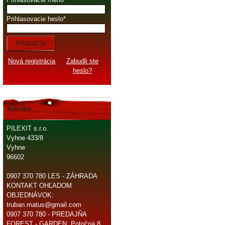
Prihlasovacie heslo
Prihlásiť sa
Nová registrácia
Zabudli ste
heslo?
Kontakty
PILEXIT s.r.o.
Vyhne 433/8
Vyhne
96602
0907 370 780 LES - ZÁHRADA
KONTAKT OHĽADOM
OBJEDNÁVOK:
truban.matus@gmail.com
0907 370 780 - PREDAJŇA
FOREST - GARDEN, Potočná 8,