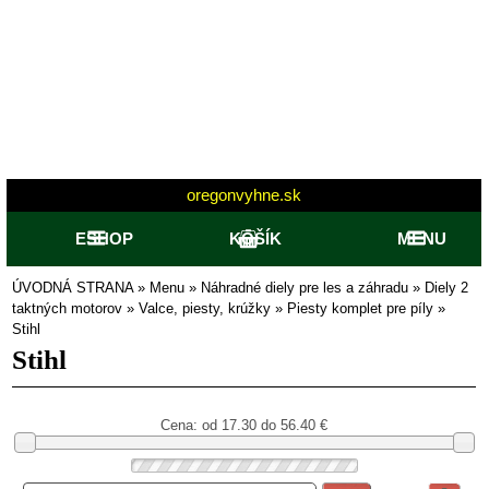
oregonvyhne.sk
ESHOP
KOŠÍK
MENU
ÚVODNÁ STRANA
»
Menu
»
Náhradné diely pre les a záhradu
»
Diely 2
taktných motorov
»
Valce, piesty, krúžky
»
Piesty komplet pre píly
»
Stihl
Stihl
Cena: od
17.30 do 56.40
€