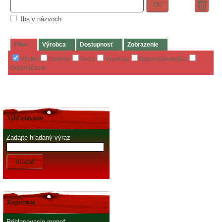
OK
Iba v názvoch
Filter
Výrobca
Dostupnosť
Zobrazenie
Všetko
Novinky
Akcia
Výpredaj
Najpredávanejšie
Odporúčame
Vyhľadávanie
Zadajte hľadaný výraz
Hľadať
Registrácia
Prihlasovacie meno