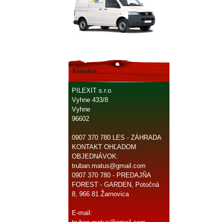
Kontakty
PILEXIT s.r.o.
Vyhne 433/8
Vyhne
96602
0907 370 780 LES - ZÁHRADA
KONTAKT OHĽADOM
OBJEDNÁVOK:
truban.matus@gmail.com
0907 370 780 - PREDAJŇA
FOREST - GARDEN, Potočná
8, 966 81 Žarnovica
E-mail: