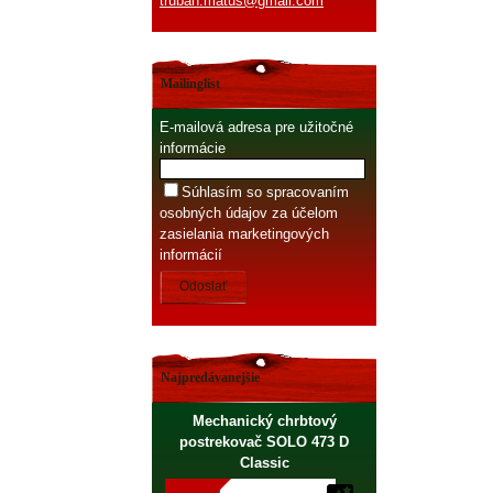
truban.matus@gmail.com
Mailinglist
E-mailová adresa pre užitočné
informácie
Súhlasím so spracovaním
osobných údajov za účelom
zasielania marketingových
informácií
Odoslať
Najpredávanejšie
Mechanický chrbtový
postrekovač SOLO 473 D
Classic