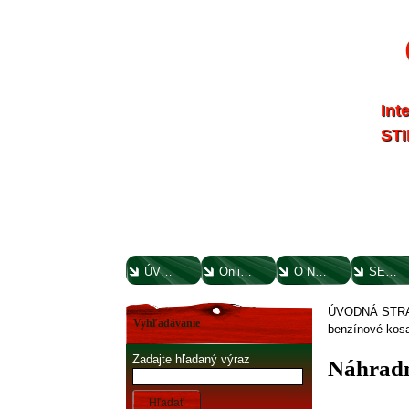
Int
STI
ÚVODNÁ STRANA
Online parts katalógy
O NÁS
SERVIS
ÚVODNÁ STR
Vyhľadávanie
benzínové kos
Zadajte hľadaný výraz
Náhradn
Hľadať