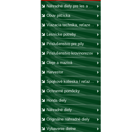
Náhradné diely pre les a záhradu
Obuv pilčícka
Viazacia technika, reťaze, laná, háky, kladky
Lesnícke potreby
Príslušenstvo pre píly
Príslušenstvo krovinorezov
Oleje a mazivá
Harvestor
Spojkové kolieska / reťazovky
Ochranné pomôcky
Honda diely
Náhradné diely
Originálne náhradné diely
Vybavenie dielne