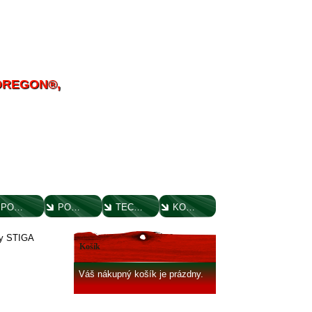
 OREGON®,
POUČENIE O UPLATNENÍ PRÁVA SPOTREBITEĽA
PORADENSTVO
TECHNICKÉ VÝKRESY
KONTAKT
ly STIGA
Košík
Váš nákupný košík je prázdny.