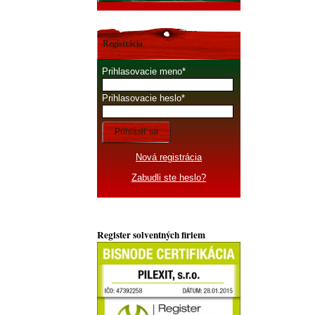
Registrácia
Prihlasovacie meno
Prihlasovacie heslo
Prihlásiť sa
Nová registrácia
Zabudli ste heslo?
Register solventných firiem