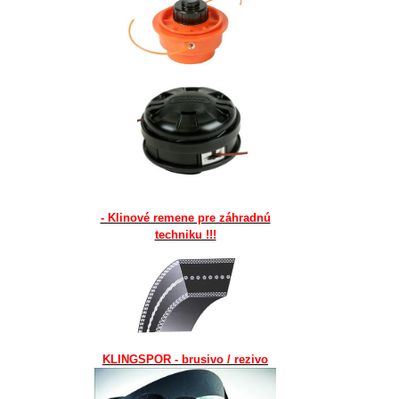
- Klinové remene pre záhradnú
techniku !!!
KLINGSPOR - brusivo / rezivo