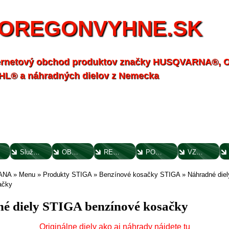
OREGONVYHNE.SK
ernetový obchod produktov značky HUSQVARNA®,
HL® a náhradných dielov z Nemecka
Služby - záhrada
OBCHODNÉ PODMIENKY
REKLAMAČNÝ PORIADOK
POTVRDENIE O VYTKNUTÍ VADY
VZOROVÝ FORMULÁR ODSTÚPENIA OD ZMLUVY
ANA
»
Menu
»
Produkty STIGA
»
Benzínové kosačky STIGA
»
Náhradné die
ačky
é diely STIGA benzínové kosačky
Originálne diely ako aj náhrady nájdete tu