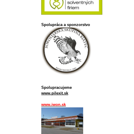
Spolupráca a sponzorstvo
Spolupracujeme
www.pilexit.sk
www.iwon.sk