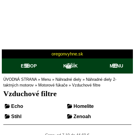
oregonvyhne.sk
ESHOP
KOŠÍK
MENU
ÚVODNÁ STRANA
»
Menu
»
Náhradné diely
»
Náhradné diely 2-
taktných motorov
»
Motorové fúkače
»
Vzduchové filtre
Vzduchové filtre
Echo
Homelite
Stihl
Zenoah