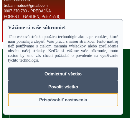
truban.matus@gmail.com
0907 370 780 - PREDAJŇA
FOREST - GARDEN, Potočná 8,
966 81 Žarnovica
E-mail:
truban.matus@gmail.com
Copyright 2017
Odstúpiť od zmluvy
ÚVODNÁ STRANA
Online parts katalógy
O NÁS
SERVIS
Služby - záhrada
OBCHODNÉ PODMIENKY
REKLAMAČNÝ PORIADOK
POTVRDENIE O VYTKNUTÍ VADY
VZOROVÝ FORMULÁR ODSTÚPENIA OD ZMLUVY
POUČENIE O UPLATNENÍ PRÁVA SPOTREBITEĽA
PORADENSTVO
TECHNICKÉ VÝKRESY
KONTAKT