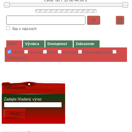
Cena: od
7.10 do 44.60
€
OK
Iba v názvoch
Filter
Výrobca
Dostupnosť
Zobrazenie
Všetko
Novinky
Akcia
Výpredaj
Najpredávanejšie
Odporúčame
Vyhľadávanie
Zadajte hľadaný výraz
Hľadať