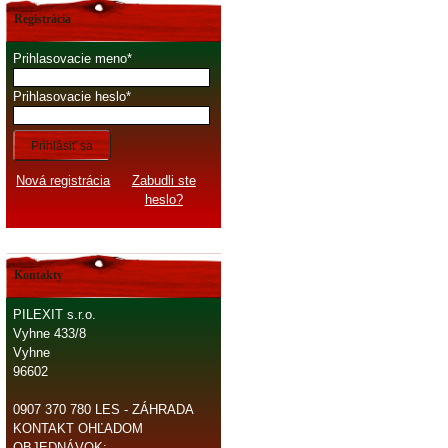
Registrácia
Prihlasovacie meno
Prihlasovacie heslo
Prihlásiť sa
Nová registrácia
Zabudli ste
heslo?
Kontakty
PILEXIT s.r.o.
Vyhne 433/8
Vyhne
96602
0907 370 780 LES - ZÁHRADA
KONTAKT OHĽADOM
OBJEDNÁVOK: