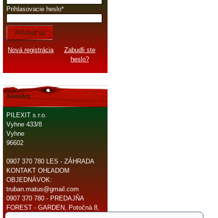
Prihlasovacie heslo
Prihlásiť sa
Nová registrácia
Zabudli ste
heslo?
Kontakty
PILEXIT s.r.o.
Vyhne 433/8
Vyhne
96602
0907 370 780 LES - ZÁHRADA
KONTAKT OHĽADOM
OBJEDNÁVOK:
truban.matus@gmail.com
0907 370 780 - PREDAJŇA
FOREST - GARDEN, Potočná 8,
966 81 Žarnovica