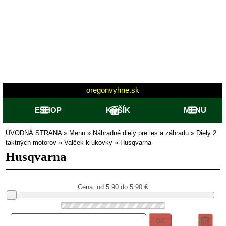
oregonvyhne.sk
ESHOP
KOŠÍK
MENU
ÚVODNÁ STRANA
»
Menu
»
Náhradné diely pre les a záhradu
»
Diely 2
taktných motorov
»
Valček kľukovky
»
Husqvarna
Husqvarna
Cena: od
5.90 do 5.90
€
OK