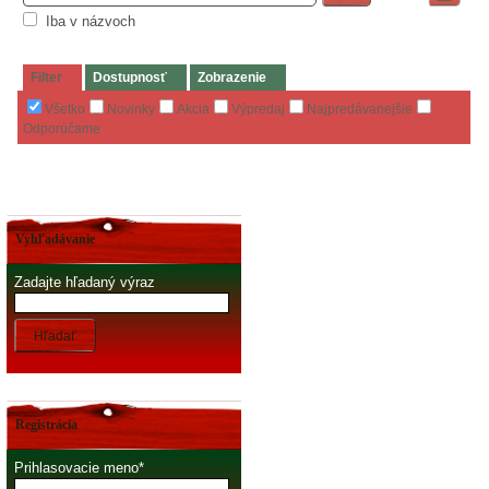
Iba v názvoch
Filter
Dostupnosť
Zobrazenie
Všetko
Novinky
Akcia
Výpredaj
Najpredávanejšie
Odporúčame
Vyhľadávanie
Zadajte hľadaný výraz
Hľadať
Registrácia
Prihlasovacie meno