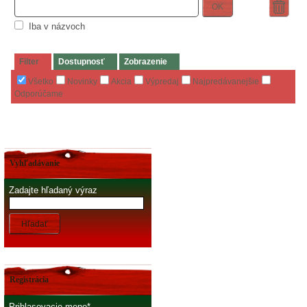
OK
Iba v názvoch
Filter
Dostupnosť
Zobrazenie
Všetko
Novinky
Akcia
Výpredaj
Najpredávanejšie
Odporúčame
Vyhľadávanie
Zadajte hľadaný výraz
Hľadať
Registrácia
Prihlasovacie meno