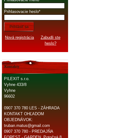
Prihlasovacie heslo
Prihlásiť sa
Nová registrácia
Zabudli ste
heslo?
Kontakty
PILEXIT s.r.o.
Vyhne 433/8
Vyhne
96602
0907 370 780 LES - ZÁHRADA
KONTAKT OHĽADOM
OBJEDNÁVOK:
truban.matus@gmail.com
0907 370 780 - PREDAJŇA
FOREST - GARDEN, Potočná 8,