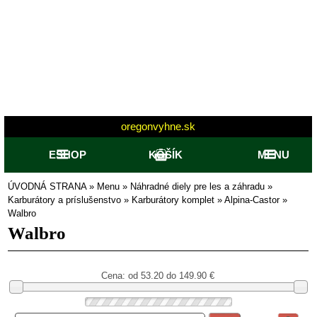
oregonvyhne.sk
ESHOP
KOŠÍK
MENU
ÚVODNÁ STRANA
»
Menu
»
Náhradné diely pre les a záhradu
»
Karburátory a príslušenstvo
»
Karburátory komplet
»
Alpina-Castor
»
Walbro
Walbro
Cena: od
53.20 do 149.90
€