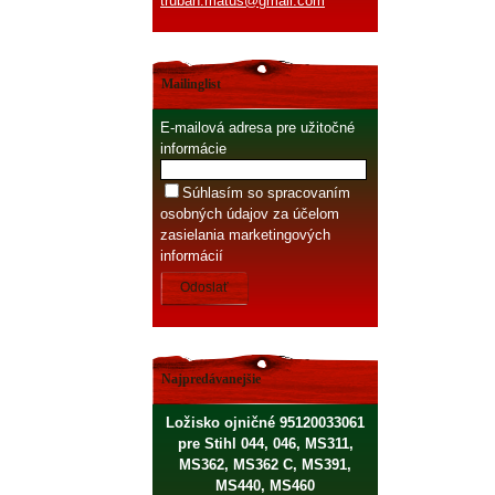
truban.matus@gmail.com
Mailinglist
E-mailová adresa pre užitočné
informácie
Súhlasím so spracovaním
osobných údajov za účelom
zasielania marketingových
informácií
Odoslať
Najpredávanejšie
Ložisko ojničné 95120033061
pre Stihl 044, 046, MS311,
MS362, MS362 C, MS391,
MS440, MS460