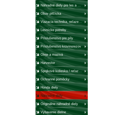
Náhradné diely pre les a záhradu
Obuv pilčícka
Viazacia technika, reťaze, laná, háky, kladky
Lesnícke potreby
Príslušenstvo pre píly
Príslušenstvo krovinorezov
Oleje a mazivá
Harvestor
Spojkové kolieska / reťazovky
Ochranné pomôcky
Honda diely
Náhradné diely
Originálne náhradné diely
Vybavenie dielne