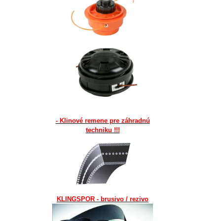
- Klinové remene pre záhradnú
techniku !!!
KLINGSPOR - brusivo / rezivo