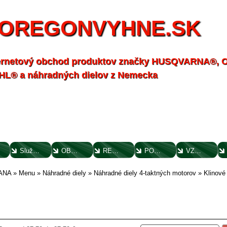
OREGONVYHNE.SK
ernetový obchod produktov značky HUSQVARNA®,
HL® a náhradných dielov z Nemecka
Služby - záhrada
OBCHODNÉ PODMIENKY
REKLAMAČNÝ PORIADOK
POTVRDENIE O VYTKNUTÍ VADY
VZOROVÝ FORMULÁR ODSTÚPENIA OD ZMLUVY
ANA
»
Menu
»
Náhradné diely
»
Náhradné diely 4-taktných motorov
»
Klinové