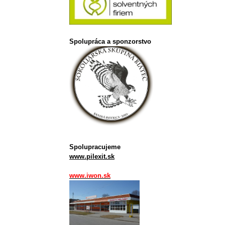
Spolupráca a sponzorstvo
Spolupracujeme
www.pilexit.sk
www.iwon.sk