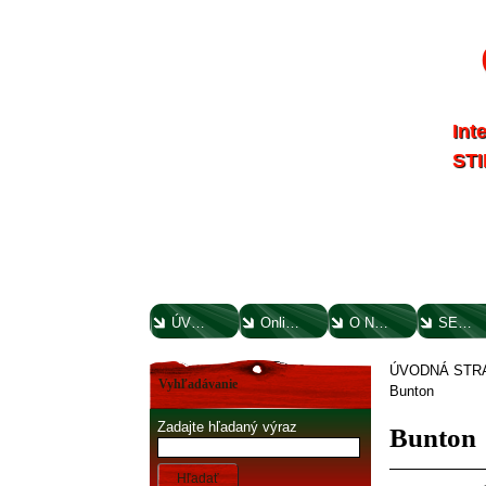
Int
STI
ÚVODNÁ STRANA
Online parts katalógy
O NÁS
SERVIS
ÚVODNÁ STR
Vyhľadávanie
Bunton
Zadajte hľadaný výraz
Bunton
Hľadať