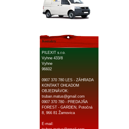
Kontakty
PILEXIT s.r.o.
Vyhne 433/8
Vyhne
96602
0907 370 780 LES - ZÁHRADA
KONTAKT OHĽADOM
OBJEDNÁVOK:
truban.matus@gmail.com
0907 370 780 - PREDAJŇA
FOREST - GARDEN, Potočná
8, 966 81 Žarnovica
E-mail: