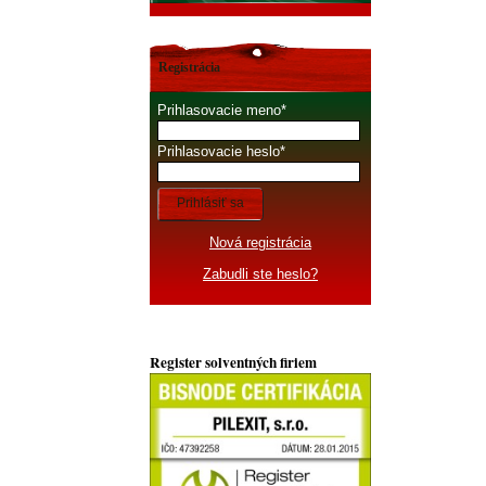
Registrácia
Prihlasovacie meno
Prihlasovacie heslo
Prihlásiť sa
Nová registrácia
Zabudli ste heslo?
Register solventných firiem