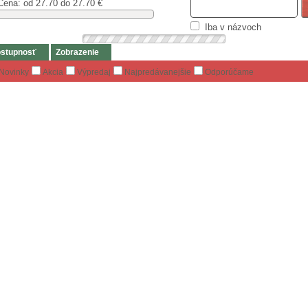
Cena: od
27.70 do 27.70
€
Iba v názvoch
stupnosť
Zobrazenie
Novinky
Akcia
Výpredaj
Najpredávanejšie
Odporúčame