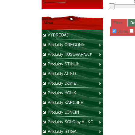
Menu
Filter
Do
Všetko
VÝPREDAJ
Produkty OREGON®
Produkty HUSQVARNA®
Produkty STIHL®
Produkty AL-KO
Produkty Dolmar
Produkty HOLÍK
Produkty KARCHER
Produkty LONCIN
Produkty SOLO by AL-KO
Produkty STIGA