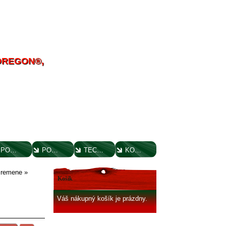
 OREGON®,
POUČENIE O UPLATNENÍ PRÁVA SPOTREBITEĽA
PORADENSTVO
TECHNICKÉ VÝKRESY
KONTAKT
 remene
»
Košík
Váš nákupný košík je prázdny.