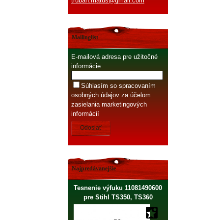
truban.matus@gmail.com
Mailinglist
E-mailová adresa pre užitočné
informácie
Súhlasím so spracovaním
osobných údajov za účelom
zasielania marketingových
informácií
Odoslať
Najpredávanejšie
Tesnenie výfuku 11081490600
pre Stihl TS350, TS360