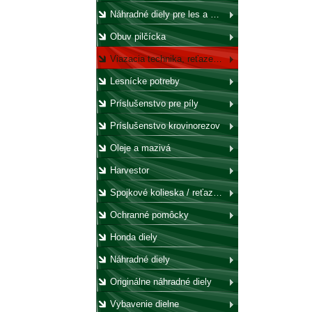
Náhradné diely pre les a záhradu
Obuv pilčícka
Viazacia technika, reťaze, laná, háky, kladky
Lesnícke potreby
Príslušenstvo pre píly
Príslušenstvo krovinorezov
Oleje a mazivá
Harvestor
Spojkové kolieska / reťazovky
Ochranné pomôcky
Honda diely
Náhradné diely
Originálne náhradné diely
Vybavenie dielne