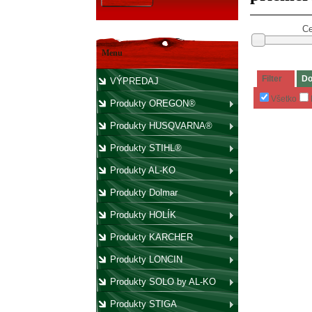
Ce
Menu
Filter
Do
VÝPREDAJ
Všetko
Produkty OREGON®
Produkty HUSQVARNA®
Produkty STIHL®
Produkty AL-KO
Produkty Dolmar
Produkty HOLÍK
Produkty KARCHER
Produkty LONCIN
Produkty SOLO by AL-KO
Produkty STIGA