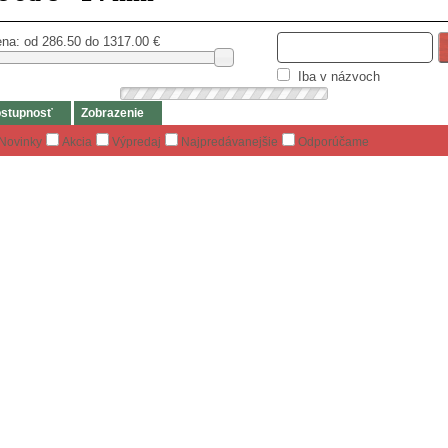
na: od
286.50 do 1317.00
€
Iba v názvoch
stupnosť
Zobrazenie
Novinky
Akcia
Výpredaj
Najpredávanejšie
Odporúčame