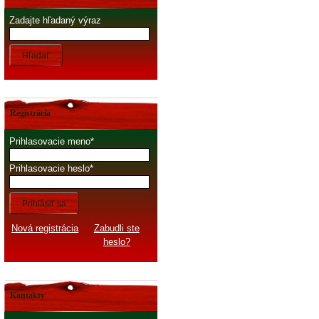
Zadajte hľadaný výraz
Hľadať
Registrácia
Prihlasovacie meno
Prihlasovacie heslo
Prihlásiť sa
Nová registrácia
Zabudli ste
heslo?
Kontakty