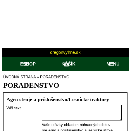
oregonvyhne.sk
ESHOP
KOŠÍK
MENU
ÚVODNÁ STRANA
»
PORADENSTVO
PORADENSTVO
Agro stroje a príslušenstvo/Lesnícke traktory
Váš text
Vaše otázky ohľadom náhradných dielov
pre Agro a príslušenstvo a lesnícke stroje