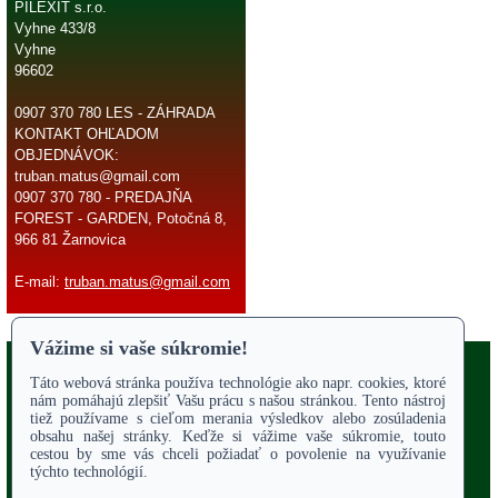
PILEXIT s.r.o.
Vyhne 433/8
Vyhne
96602
0907 370 780 LES - ZÁHRADA
KONTAKT OHĽADOM
OBJEDNÁVOK:
truban.matus@gmail.com
0907 370 780 - PREDAJŇA
FOREST - GARDEN, Potočná 8,
966 81 Žarnovica
E-mail:
truban.matus@gmail.com
Copyright 2017
Odstúpiť od zmluvy
ÚVODNÁ STRANA
Online parts katalógy
O NÁS
SERVIS
Služby - záhrada