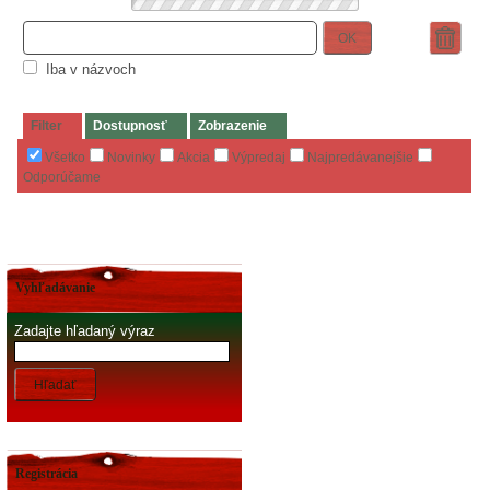
OK
Iba v názvoch
Filter
Dostupnosť
Zobrazenie
Všetko
Novinky
Akcia
Výpredaj
Najpredávanejšie
Odporúčame
Vyhľadávanie
Zadajte hľadaný výraz
Hľadať
Registrácia