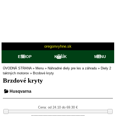
oregonvyhne.sk
ESHOP
KOŠÍK
MENU
ÚVODNÁ STRANA
»
Menu
»
Náhradné diely pre les a záhradu
»
Diely 2
taktných motorov
»
Brzdové kryty
Brzdové kryty
Husqvarna
Cena: od
24.10 do 69.30
€