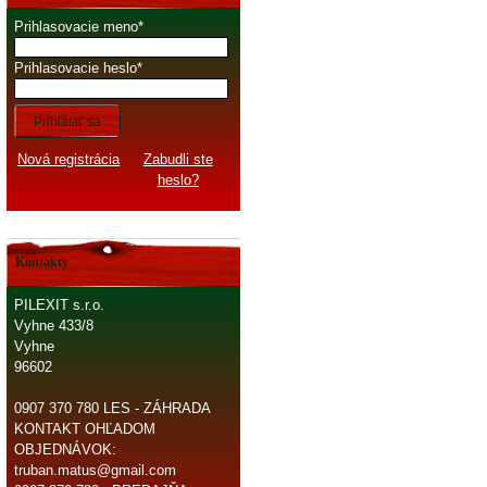
Prihlasovacie meno
Prihlasovacie heslo
Prihlásiť sa
Nová registrácia
Zabudli ste
heslo?
Kontakty
PILEXIT s.r.o.
Vyhne 433/8
Vyhne
96602
0907 370 780 LES - ZÁHRADA
KONTAKT OHĽADOM
OBJEDNÁVOK:
truban.matus@gmail.com