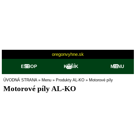
oregonvyhne.sk
ESHOP
KOŠÍK
MENU
ÚVODNÁ STRANA
»
Menu
»
Produkty AL-KO
»
Motorové píly
Motorové píly AL-KO