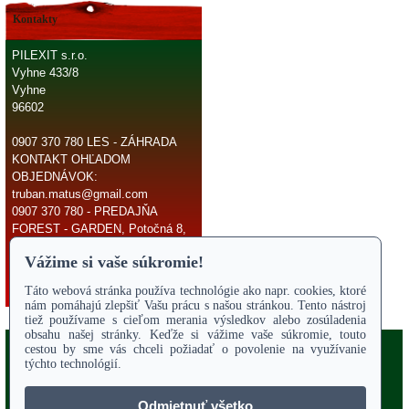
Kontakty
PILEXIT s.r.o.
Vyhne 433/8
Vyhne
96602
0907 370 780 LES - ZÁHRADA
KONTAKT OHĽADOM
OBJEDNÁVOK:
truban.matus@gmail.com
0907 370 780 - PREDAJŇA
FOREST - GARDEN, Potočná 8,
966 81 Žarnovica
E-mail:
truban.matus@gmail.com
Copyright 2017
Odstúpiť od zmluvy
ÚVODNÁ STRANA
Online parts katalógy
O NÁS