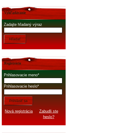
Vyhľadávanie
Zadajte hľadaný výraz
Hľadať
Registrácia
Prihlasovacie meno
Prihlasovacie heslo
Prihlásiť sa
Nová registrácia
Zabudli ste
heslo?