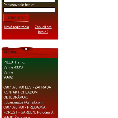
Prihlasovacie heslo
Prihlásiť sa
Nová registrácia
Zabudli ste
heslo?
Kontakty
PILEXIT s.r.o.
Vyhne 433/8
Vyhne
96602
0907 370 780 LES - ZÁHRADA
KONTAKT OHĽADOM
OBJEDNÁVOK:
truban.matus@gmail.com
0907 370 780 - PREDAJŇA
FOREST - GARDEN, Potočná 8,
966 81 Žarnovica