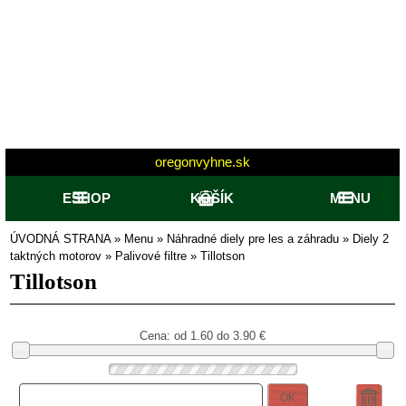
oregonvyhne.sk
ESHOP
KOŠÍK
MENU
ÚVODNÁ STRANA
»
Menu
»
Náhradné diely pre les a záhradu
»
Diely 2
taktných motorov
»
Palivové filtre
»
Tillotson
Tillotson
Cena: od
1.60 do 3.90
€
OK