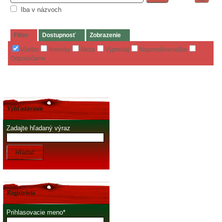
Iba v názvoch
Filter
Dostupnosť
Zobrazenie
Všetko
Novinky
Akcia
Výpredaj
Najpredávanejšie
Odporúčame
Vyhľadávanie
Zadajte hľadaný výraz
Hľadať
Registrácia
Prihlasovacie meno