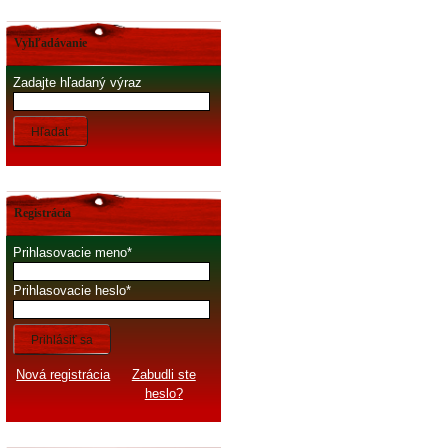
Vyhľadávanie
Zadajte hľadaný výraz
Hľadať
Registrácia
Prihlasovacie meno
Prihlasovacie heslo
Prihlásiť sa
Nová registrácia
Zabudli ste
heslo?