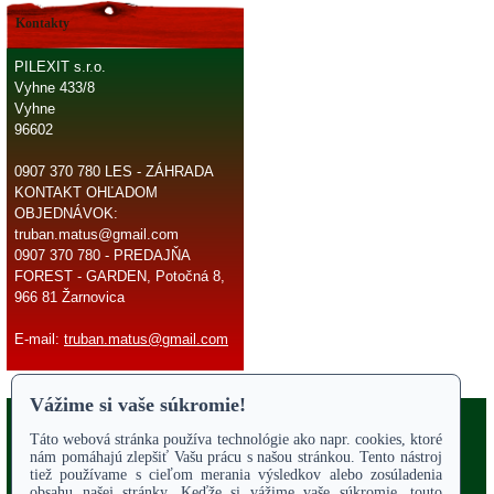
Kontakty
PILEXIT s.r.o.
Vyhne 433/8
Vyhne
96602
0907 370 780 LES - ZÁHRADA
KONTAKT OHĽADOM
OBJEDNÁVOK:
truban.matus@gmail.com
0907 370 780 - PREDAJŇA
FOREST - GARDEN, Potočná 8,
966 81 Žarnovica
E-mail:
truban.matus@gmail.com
Copyright 2017
Odstúpiť od zmluvy
ÚVODNÁ STRANA
Online parts katalógy
O NÁS