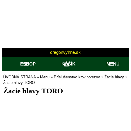
oregonvyhne.sk
ESHOP
KOŠÍK
MENU
ÚVODNÁ STRANA
»
Menu
»
Príslušenstvo krovinorezov
»
Žacie hlavy
»
Žacie hlavy TORO
Žacie hlavy TORO