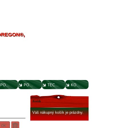
 OREGON®,
POUČENIE O UPLATNENÍ PRÁVA SPOTREBITEĽA
PORADENSTVO
TECHNICKÉ VÝKRESY
KONTAKT
Košík
Váš nákupný košík je prázdny.
OK