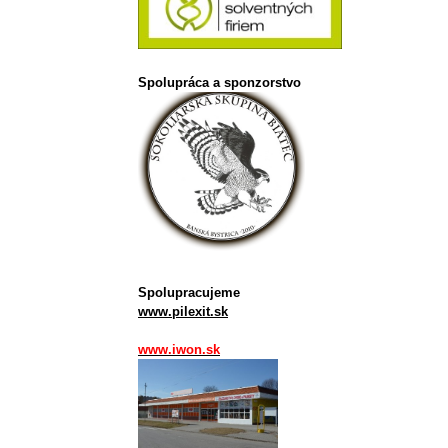
Spolupráca a sponzorstvo
Spolupracujeme
www.pilexit.sk
www.iwon.sk