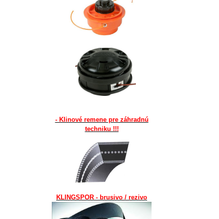
- Klinové remene pre záhradnú
techniku !!!
KLINGSPOR - brusivo / rezivo