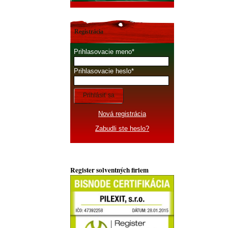
Registrácia
Prihlasovacie meno
Prihlasovacie heslo
Prihlásiť sa
Nová registrácia
Zabudli ste heslo?
Register solventných firiem