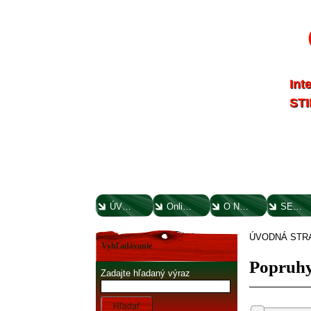
Int
STI
ÚVODNÁ STRANA
Online parts katalógy
O NÁS
SERVIS
ÚVODNÁ STR
Vyhľadávanie
Popruhy
Zadajte hľadaný výraz
Hľadať