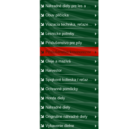
Náhradné diely pre les a záhradu
Obuv pilčícka
Viazacia technika, reťaze, laná, háky, kladky
Lesnícke potreby
Príslušenstvo pre píly
Príslušenstvo krovinorezov
Oleje a mazivá
Harvestor
Spojkové kolieska / reťazovky
Ochranné pomôcky
Honda diely
Náhradné diely
Originálne náhradné diely
Vybavenie dielne