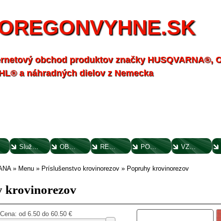
OREGONVYHNE.SK
ernetový obchod produktov značky HUSQVARNA®,
HL® a náhradných dielov z Nemecka
Služby - záhrada
OBCHODNÉ PODMIENKY
REKLAMAČNÝ PORIADOK
POTVRDENIE O VYTKNUTÍ VADY
VZOROVÝ FORMULÁR ODSTÚPENIA OD ZMLUVY
ANA
»
Menu
»
Príslušenstvo krovinorezov
»
Popruhy krovinorezov
 krovinorezov
Cena: od
6.50 do 60.50
€