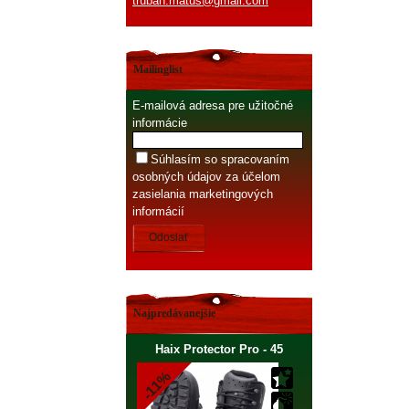
truban.matus@gmail.com
Mailinglist
E-mailová adresa pre užitočné
informácie
Súhlasím so spracovaním
osobných údajov za účelom
zasielania marketingových
informácií
Odoslať
Najpredávanejšie
Haix Protector Pro - 45
-11%