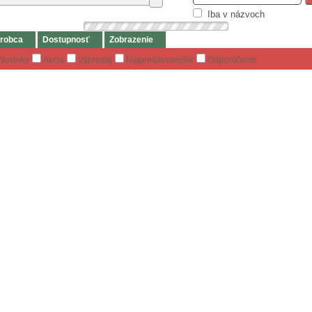
Iba v názvoch
robca
Dostupnosť
Zobrazenie
Novinky
Akcia
Výpredaj
Najpredávanejšie
Odporúčame