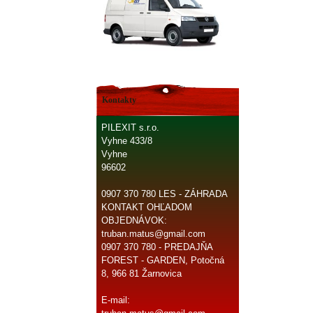
Kontakty
PILEXIT s.r.o.
Vyhne 433/8
Vyhne
96602
0907 370 780 LES - ZÁHRADA
KONTAKT OHĽADOM
OBJEDNÁVOK:
truban.matus@gmail.com
0907 370 780 - PREDAJŇA
FOREST - GARDEN, Potočná
8, 966 81 Žarnovica
E-mail: