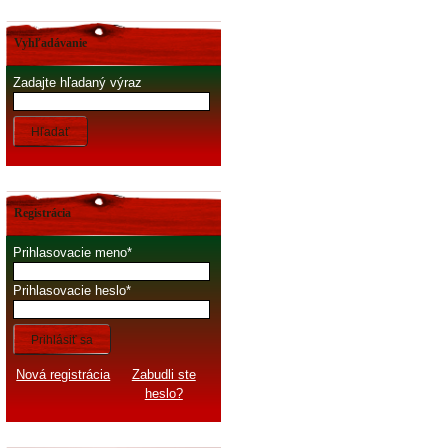
Vyhľadávanie
Zadajte hľadaný výraz
Hľadať
Registrácia
Prihlasovacie meno
Prihlasovacie heslo
Prihlásiť sa
Nová registrácia
Zabudli ste
heslo?