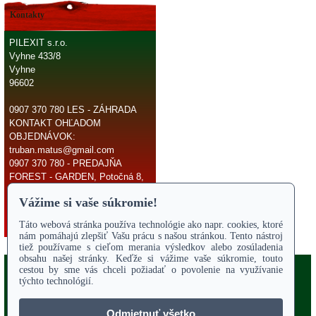
Kontakty
PILEXIT s.r.o.
Vyhne 433/8
Vyhne
96602
0907 370 780 LES - ZÁHRADA
KONTAKT OHĽADOM
OBJEDNÁVOK:
truban.matus@gmail.com
0907 370 780 - PREDAJŇA
FOREST - GARDEN, Potočná 8,
966 81 Žarnovica
E-mail:
truban.matus@gmail.com
Copyright 2017
Odstúpiť od zmluvy
ÚVODNÁ STRANA
Online parts katalógy
O NÁS