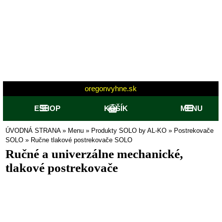
oregonvyhne.sk
ESHOP
KOŠÍK
MENU
ÚVODNÁ STRANA
»
Menu
»
Produkty SOLO by AL-KO
»
Postrekovače
SOLO
»
Ručne tlakové postrekovače SOLO
Ručné a univerzálne mechanické,
tlakové postrekovače