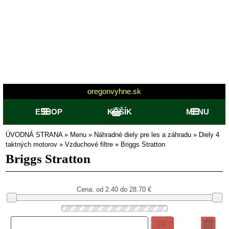
oregonvyhne.sk
ESHOP
KOŠÍK
MENU
ÚVODNÁ STRANA
»
Menu
»
Náhradné diely pre les a záhradu
»
Diely 4
taktných motorov
»
Vzduchové filtre
»
Briggs Stratton
Briggs Stratton
Cena: od
2.40 do 28.70
€
OK