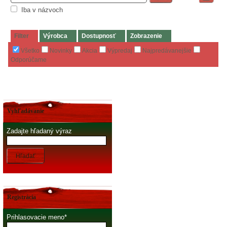
Iba v názvoch
Filter
Výrobca
Dostupnosť
Zobrazenie
Všetko
Novinky
Akcia
Výpredaj
Najpredávanejšie
Odporúčame
Vyhľadávanie
Zadajte hľadaný výraz
Hľadať
Registrácia
Prihlasovacie meno