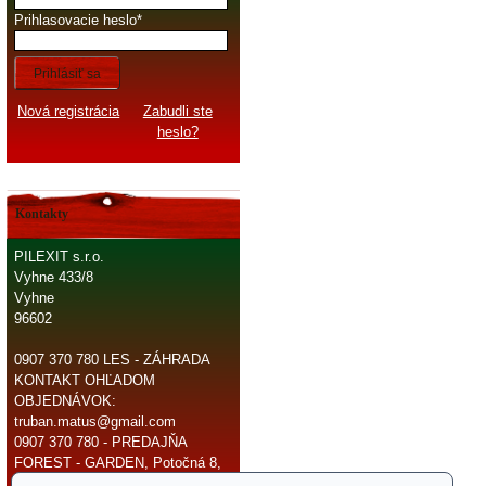
Prihlasovacie heslo
Prihlásiť sa
Nová registrácia
Zabudli ste
heslo?
Kontakty
PILEXIT s.r.o.
Vyhne 433/8
Vyhne
96602
0907 370 780 LES - ZÁHRADA
KONTAKT OHĽADOM
OBJEDNÁVOK:
truban.matus@gmail.com
0907 370 780 - PREDAJŇA
FOREST - GARDEN, Potočná 8,
966 81 Žarnovica