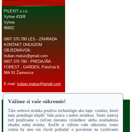
PILEXIT s.r.o.
Vyhne 433/8
Vyhne
96602
0907 370 780 LES - ZÁHRADA
KONTAKT OHĽADOM
OBJEDNÁVOK:
truban.matus@gmail.com
0907 370 780 - PREDAJŇA
FOREST - GARDEN, Potočná 8,
966 81 Žarnovica
E-mail:
truban.matus@gmail.com
Copyright 2017
Odstúpiť od zmluvy
ÚVODNÁ STRANA
Online parts katalógy
O NÁS
SERVIS