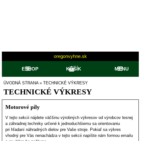
oregonvyhne.sk
ESHOP
KOŠÍK
MENU
ÚVODNÁ STRANA
»
TECHNICKÉ VÝKRESY
TECHNICKÉ VÝKRESY
Motorové píly
V tejto sekcii nájdete väčšinu výrobných výkresov od výrobcov lesnej
a záhradnej techniky určené k jednoduchšiemu sa orientovaniu
pri hľadaní náhradných dielov pre Vaše stroje. Pokiaľ sa výkres
vhodný pre Vás nenachádza v tejto sekcii napíšte nám formou emailu