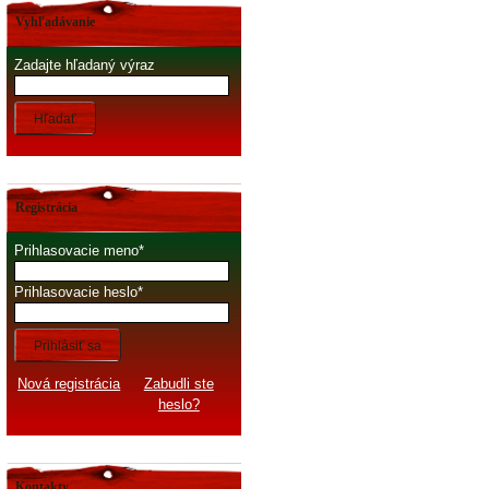
Vyhľadávanie
Zadajte hľadaný výraz
Hľadať
Registrácia
Prihlasovacie meno
Prihlasovacie heslo
Prihlásiť sa
Nová registrácia
Zabudli ste
heslo?
Kontakty