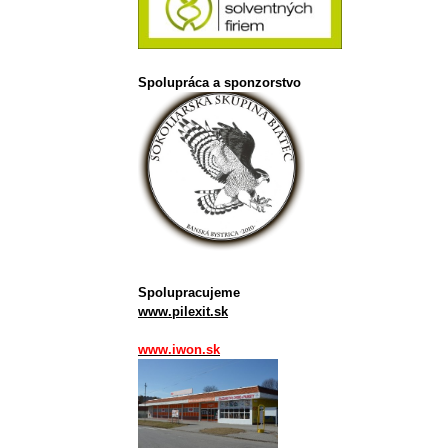
Spolupráca a sponzorstvo
Spolupracujeme
www.pilexit.sk
www.iwon.sk