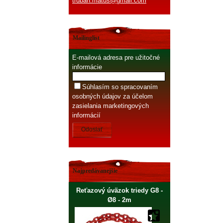
truban.matus@gmail.com
Mailinglist
E-mailová adresa pre užitočné
informácie
Súhlasím so spracovaním
osobných údajov za účelom
zasielania marketingových
informácií
Odoslať
Najpredávanejšie
Reťazový úväzok triedy G8 -
Ø8 - 2m