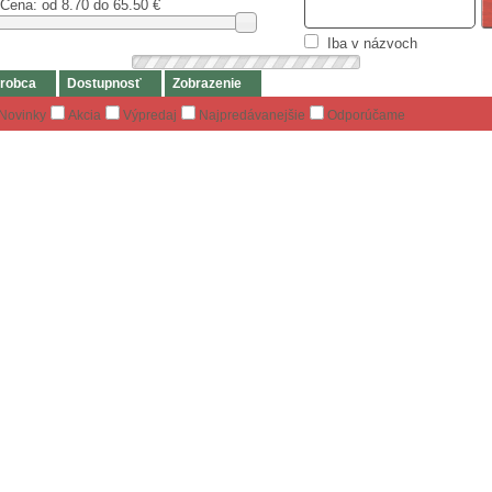
Cena: od
8.70 do 65.50
€
Iba v názvoch
robca
Dostupnosť
Zobrazenie
Novinky
Akcia
Výpredaj
Najpredávanejšie
Odporúčame