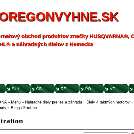
OREGONVYHNE.SK
ernetový obchod produktov značky HUSQVARNA®,
HL® a náhradných dielov z Nemecka
Služby - záhrada
OBCHODNÉ PODMIENKY
REKLAMAČNÝ PORIADOK
POTVRDENIE O VYTKNUTÍ VADY
VZOROVÝ FORMULÁR ODSTÚPENIA OD ZMLUVY
ANA
»
Menu
»
Náhradné diely pre les a záhradu
»
Diely 4 taktných motorov
sady
»
Briggs Stratton
tratton