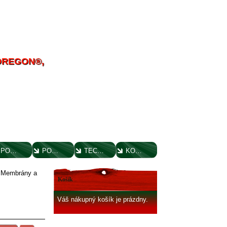
 OREGON®,
POUČENIE O UPLATNENÍ PRÁVA SPOTREBITEĽA
PORADENSTVO
TECHNICKÉ VÝKRESY
KONTAKT
»
Membrány a
Košík
Váš nákupný košík je prázdny.