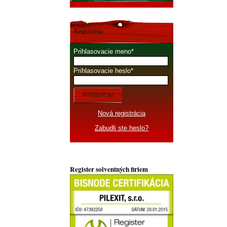
Registrácia
Prihlasovacie meno
Prihlasovacie heslo
Prihlásiť sa
Nová registrácia
Zabudli ste heslo?
Register solventných firiem