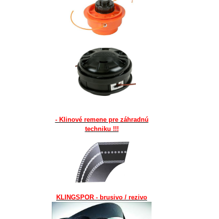
- Klinové remene pre záhradnú
techniku !!!
KLINGSPOR - brusivo / rezivo