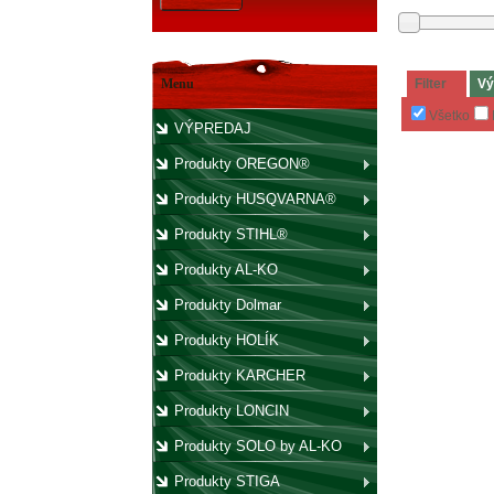
Menu
Filter
Vý
Všetko
VÝPREDAJ
Produkty OREGON®
Produkty HUSQVARNA®
Produkty STIHL®
Produkty AL-KO
Produkty Dolmar
Produkty HOLÍK
Produkty KARCHER
Produkty LONCIN
Produkty SOLO by AL-KO
Produkty STIGA