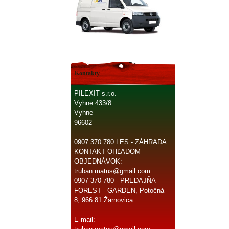
Kontakty
PILEXIT s.r.o.
Vyhne 433/8
Vyhne
96602
0907 370 780 LES - ZÁHRADA
KONTAKT OHĽADOM
OBJEDNÁVOK:
truban.matus@gmail.com
0907 370 780 - PREDAJŇA
FOREST - GARDEN, Potočná
8, 966 81 Žarnovica
E-mail: