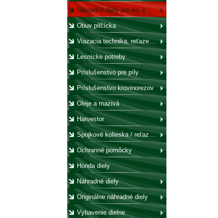
Náhradné diely pre les a záhradu
Obuv pilčícka
Viazacia technika, reťaze, laná, háky, kladky
Lesnícke potreby
Príslušenstvo pre píly
Príslušenstvo krovinorezov
Oleje a mazivá
Harvestor
Spojkové kolieska / reťazovky
Ochranné pomôcky
Honda diely
Náhradné diely
Originálne náhradné diely
Vybavenie dielne