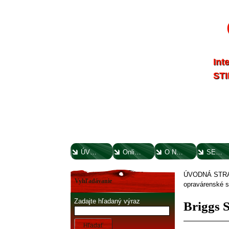
Int
STI
ÚVODNÁ STRANA
Online parts katalógy
O NÁS
SERVIS
ÚVODNÁ STR
Vyhľadávanie
opravárenské 
Zadajte hľadaný výraz
Briggs S
Hľadať