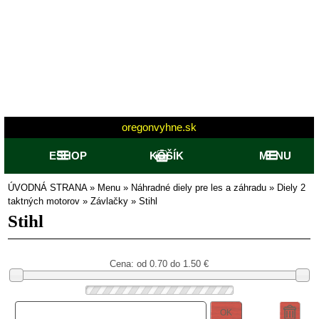
oregonvyhne.sk
ESHOP
KOŠÍK
MENU
ÚVODNÁ STRANA
»
Menu
»
Náhradné diely pre les a záhradu
»
Diely 2
taktných motorov
»
Závlačky
»
Stihl
Stihl
Cena: od
0.70 do 1.50
€
OK