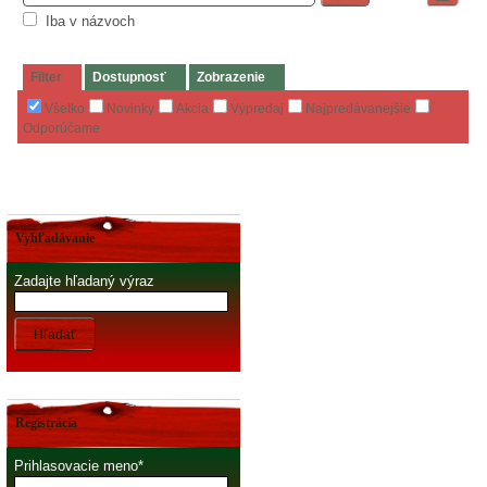
Iba v názvoch
Filter
Dostupnosť
Zobrazenie
Všetko
Novinky
Akcia
Výpredaj
Najpredávanejšie
Odporúčame
Vyhľadávanie
Zadajte hľadaný výraz
Hľadať
Registrácia
Prihlasovacie meno