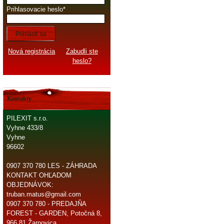
Prihlasovacie heslo
Prihlásiť sa
Nová registrácia
Zabudli ste
heslo?
Kontakty
PILEXIT s.r.o.
Vyhne 433/8
Vyhne
96602
0907 370 780 LES - ZÁHRADA
KONTAKT OHĽADOM
OBJEDNÁVOK:
truban.matus@gmail.com
0907 370 780 - PREDAJŇA
FOREST - GARDEN, Potočná 8,
966 81 Žarnovica