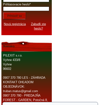
Prihlasovacie heslo
Prihlásiť sa
Nová registrácia
Zabudli ste
heslo?
Kontakty
PILEXIT s.r.o.
Vyhne 433/8
Vyhne
96602
0907 370 780 LES - ZÁHRADA
KONTAKT OHĽADOM
OBJEDNÁVOK:
truban.matus@gmail.com
0907 370 780 - PREDAJŇA
FOREST - GARDEN, Potočná 8,
966 81 Žarnovica