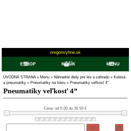
oregonvyhne.sk
ESHOP
KOŠÍK
MENU
ÚVODNÁ STRANA
»
Menu
»
Náhradné diely pre les a záhradu
»
Kolesá
a pneumatiky
»
Pneumatiky na trávu
»
Pneumatiky veľkosť 4”
Pneumatiky veľkosť 4”
Cena: od
0.00 do 30.50
€
OK