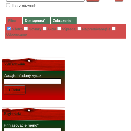
Iba v názvoch
Filter
Dostupnosť
Zobrazenie
Všetko
Novinky
Akcia
Výpredaj
Najpredávanejšie
Odporúčame
Vyhľadávanie
Zadajte hľadaný výraz
Hľadať
Registrácia
Prihlasovacie meno