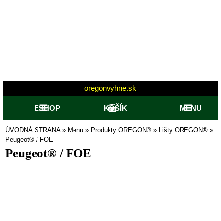
oregonvyhne.sk
ESHOP
KOŠÍK
MENU
ÚVODNÁ STRANA
»
Menu
»
Produkty OREGON®
»
Lišty OREGON®
»
Peugeot® / FOE
Peugeot® / FOE