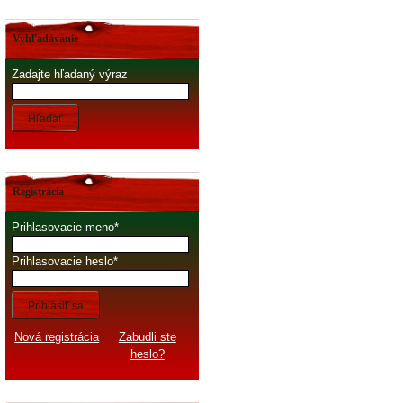
Vyhľadávanie
Zadajte hľadaný výraz
Hľadať
Registrácia
Prihlasovacie meno
Prihlasovacie heslo
Prihlásiť sa
Nová registrácia
Zabudli ste
heslo?