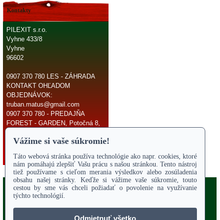
Kontakty
PILEXIT s.r.o.
Vyhne 433/8
Vyhne
96602
0907 370 780 LES - ZÁHRADA
KONTAKT OHĽADOM
OBJEDNÁVOK:
truban.matus@gmail.com
0907 370 780 - PREDAJŇA
FOREST - GARDEN, Potočná 8,
966 81 Žarnovica
E-mail:
truban.matus@gmail.com
Copyright 2017
Odstúpiť od zmluvy
ÚVODNÁ STRANA
Online parts katalógy
O NÁS