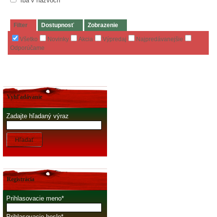
Iba v názvoch
Filter
Dostupnosť
Zobrazenie
Všetko
Novinky
Akcia
Výpredaj
Najpredávanejšie
Odporúčame
Vyhľadávanie
Zadajte hľadaný výraz
Hľadať
Registrácia
Prihlasovacie meno
Prihlasovacie heslo