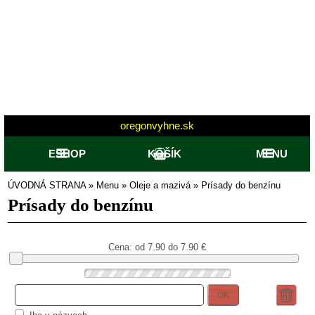
oregonvyhne.sk
ESHOP
KOŠÍK
MENU
ÚVODNÁ STRANA
»
Menu
»
Oleje a mazivá
»
Prísady do benzínu
Prísady do benzínu
Cena: od
7.90 do 7.90
€
OK