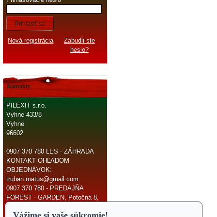
Prihlásiť sa
Nová registrácia
Zabudli ste
heslo?
Kontakty
PILEXIT s.r.o.
Vyhne 433/8
Vyhne
96602
0907 370 780 LES - ZÁHRADA
KONTAKT OHĽADOM
OBJEDNÁVOK:
truban.matus@gmail.com
0907 370 780 - PREDAJŇA
FOREST - GARDEN, Potočná 8,
966 81 Žarnovica