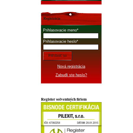
Registrácia
Prihlasovacie meno
Prihlasovacie heslo
Prihlásiť sa
Nová registrácia
Zabudli ste heslo?
Register solventných firiem