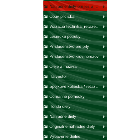
Náhradné diely pre les a záhradu
Obuv pilčícka
Viazacia technika, reťaze, laná, háky, kladky
Lesnícke potreby
Príslušenstvo pre píly
Príslušenstvo krovinorezov
Oleje a mazivá
Harvestor
Spojkové kolieska / reťazovky
Ochranné pomôcky
Honda diely
Náhradné diely
Originálne náhradné diely
Vybavenie dielne