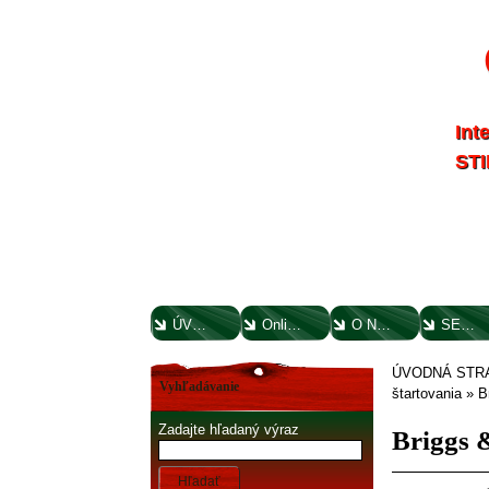
Int
STI
ÚVODNÁ STRANA
Online parts katalógy
O NÁS
SERVIS
ÚVODNÁ STR
Vyhľadávanie
štartovania
»
B
Zadajte hľadaný výraz
Briggs 
Hľadať