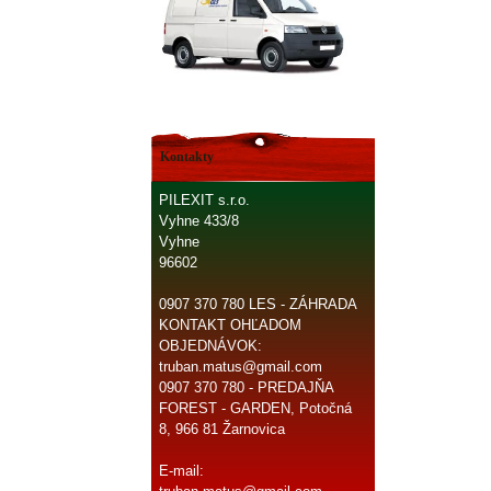
Kontakty
PILEXIT s.r.o.
Vyhne 433/8
Vyhne
96602
0907 370 780 LES - ZÁHRADA
KONTAKT OHĽADOM
OBJEDNÁVOK:
truban.matus@gmail.com
0907 370 780 - PREDAJŇA
FOREST - GARDEN, Potočná
8, 966 81 Žarnovica
E-mail: