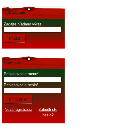
Vyhľadávanie
Zadajte hľadaný výraz
Hľadať
Registrácia
Prihlasovacie meno
Prihlasovacie heslo
Prihlásiť sa
Nová registrácia
Zabudli ste
heslo?