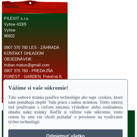
Kontakty
PILEXIT s.r.o.
Vyhne 433/8
Vyhne
96602
0907 370 780 LES - ZÁHRADA
KONTAKT OHĽADOM
OBJEDNÁVOK:
truban.matus@gmail.com
0907 370 780 - PREDAJŇA
FOREST - GARDEN, Potočná 8,
966 81 Žarnovica
E-mail:
truban.matus@gmail.com
Copyright 2017
Odstúpiť od zmluvy
ÚVODNÁ STRANA
Online parts katalógy
O NÁS