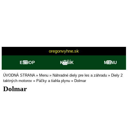
oregonvyhne.sk
ESHOP
KOŠÍK
MENU
ÚVODNÁ STRANA
»
Menu
»
Náhradné diely pre les a záhradu
»
Diely 2
taktných motorov
»
Páčky a tiahla plynu
»
Dolmar
Dolmar