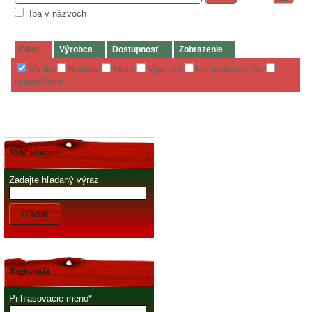
Iba v názvoch
Filter
Výrobca
Dostupnosť
Zobrazenie
Všetko
Novinky
Akcia
Výpredaj
Najpredávanejšie
Odporúčame
Vyhľadávanie
Zadajte hľadaný výraz
Hľadať
Registrácia
Prihlasovacie meno