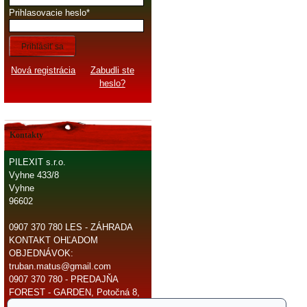
Prihlasovacie heslo
Prihlásiť sa
Nová registrácia
Zabudli ste
heslo?
Kontakty
PILEXIT s.r.o.
Vyhne 433/8
Vyhne
96602
0907 370 780 LES - ZÁHRADA
KONTAKT OHĽADOM
OBJEDNÁVOK:
truban.matus@gmail.com
0907 370 780 - PREDAJŇA
FOREST - GARDEN, Potočná 8,
966 81 Žarnovica