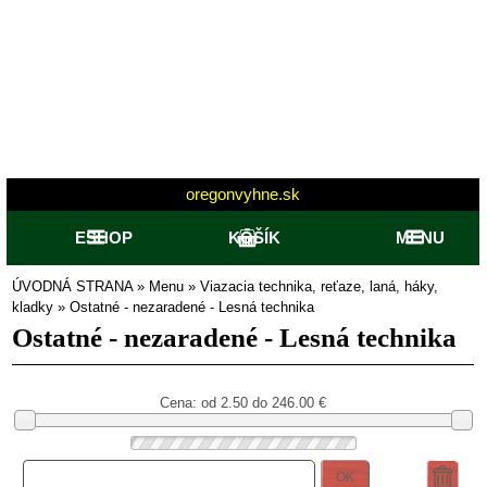
oregonvyhne.sk
ESHOP
KOŠÍK
MENU
ÚVODNÁ STRANA
»
Menu
»
Viazacia technika, reťaze, laná, háky,
kladky
»
Ostatné - nezaradené - Lesná technika
Ostatné - nezaradené - Lesná technika
Cena: od
2.50 do 246.00
€
OK