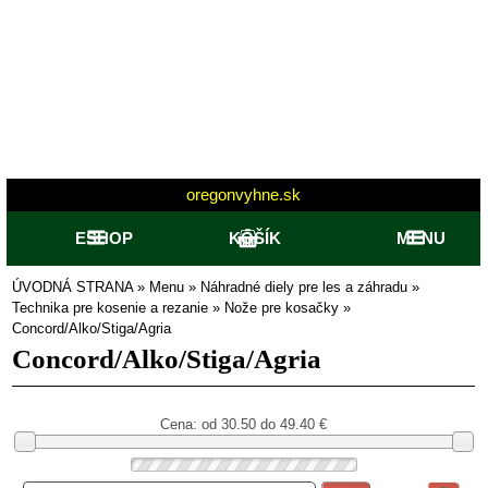
oregonvyhne.sk
ESHOP
KOŠÍK
MENU
ÚVODNÁ STRANA
»
Menu
»
Náhradné diely pre les a záhradu
»
Technika pre kosenie a rezanie
»
Nože pre kosačky
»
Concord/Alko/Stiga/Agria
Concord/Alko/Stiga/Agria
Cena: od
30.50 do 49.40
€