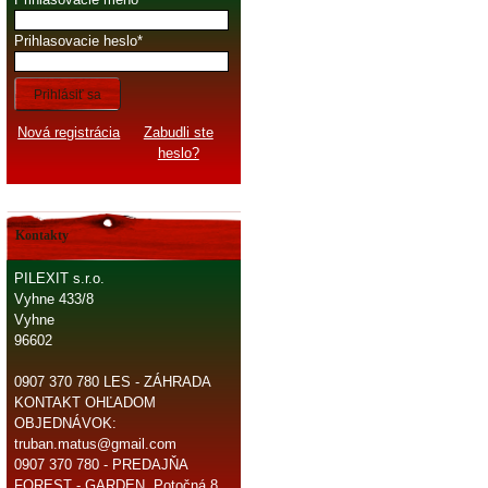
Prihlasovacie heslo
Prihlásiť sa
Nová registrácia
Zabudli ste
heslo?
Kontakty
PILEXIT s.r.o.
Vyhne 433/8
Vyhne
96602
0907 370 780 LES - ZÁHRADA
KONTAKT OHĽADOM
OBJEDNÁVOK:
truban.matus@gmail.com
0907 370 780 - PREDAJŇA
FOREST - GARDEN, Potočná 8,