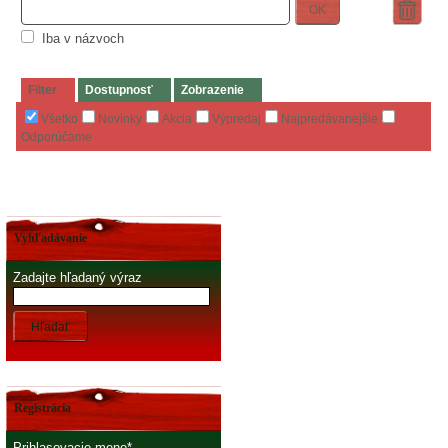
OK
Iba v názvoch
Filter
Dostupnosť
Zobrazenie
Všetko
Novinky
Akcia
Výpredaj
Najpredávanejšie
Odporúčame
Vyhľadávanie
Zadajte hľadaný výraz
Hľadať
Registrácia
Prihlasovacie meno