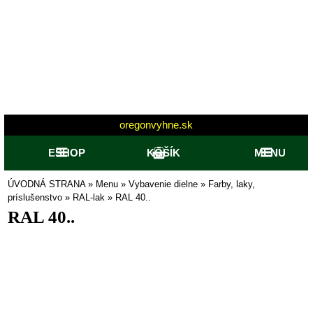
oregonvyhne.sk
ESHOP
KOŠÍK
MENU
ÚVODNÁ STRANA
»
Menu
»
Vybavenie dielne
»
Farby, laky,
príslušenstvo
»
RAL-lak
»
RAL 40..
RAL 40..