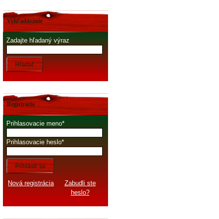
Vyhľadávanie
Zadajte hľadaný výraz
Hľadať
Registrácia
Prihlasovacie meno
Prihlasovacie heslo
Prihlásiť sa
Nová registrácia
Zabudli ste
heslo?