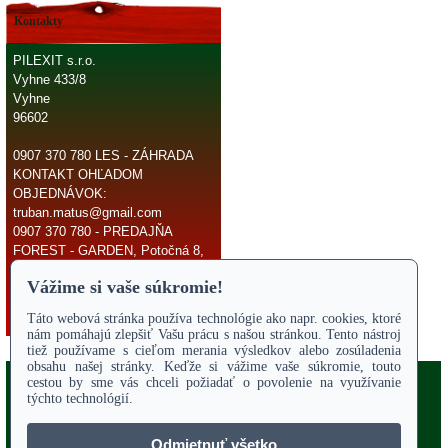
Kontakty
PILEXIT s.r.o.
Vyhne 433/8
Vyhne
96602
0907 370 780 LES - ZÁHRADA
KONTAKT OHĽADOM
OBJEDNÁVOK:
truban.matus@gmail.com
0907 370 780 - PREDAJŇA
FOREST - GARDEN, Potočná 8,
966 81 Žarnovica
E-mail:
truban.matus@gmail.com
Copyright 2017
Odstúpiť od zmluvy
ÚVODNÁ STRANA
Online parts katalógy
O NÁS