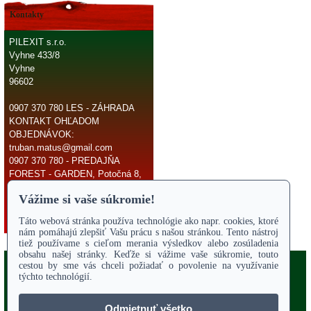
Kontakty
PILEXIT s.r.o.
Vyhne 433/8
Vyhne
96602
0907 370 780 LES - ZÁHRADA
KONTAKT OHĽADOM
OBJEDNÁVOK:
truban.matus@gmail.com
0907 370 780 - PREDAJŇA
FOREST - GARDEN, Potočná 8,
966 81 Žarnovica
E-mail:
truban.matus@gmail.com
Copyright 2017
Odstúpiť od zmluvy
ÚVODNÁ STRANA
Online parts katalógy
O NÁS