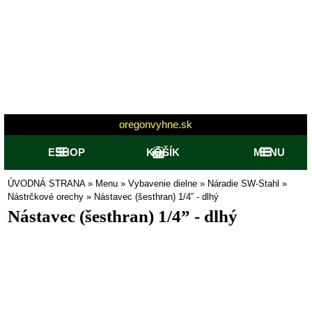
oregonvyhne.sk
ESHOP
KOŠÍK
MENU
ÚVODNÁ STRANA
»
Menu
»
Vybavenie dielne
»
Náradie SW-Stahl
»
Nástrčkové orechy
»
Nástavec (šesthran) 1/4” - dlhý
Nástavec (šesthran) 1/4” - dlhý