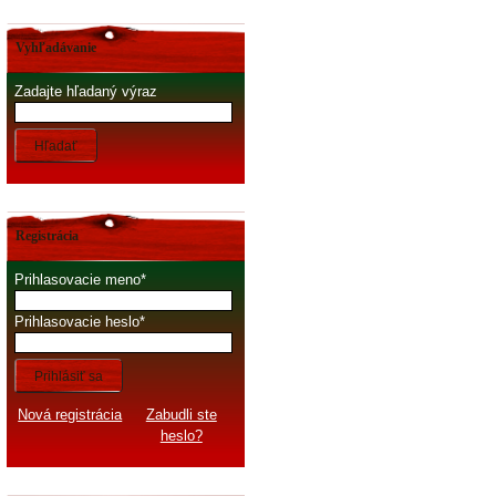
Vyhľadávanie
Zadajte hľadaný výraz
Hľadať
Registrácia
Prihlasovacie meno
Prihlasovacie heslo
Prihlásiť sa
Nová registrácia
Zabudli ste
heslo?