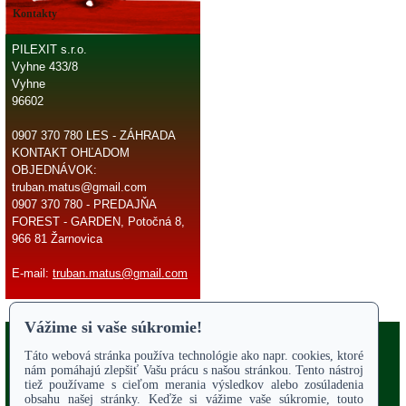
Kontakty
PILEXIT s.r.o.
Vyhne 433/8
Vyhne
96602
0907 370 780 LES - ZÁHRADA
KONTAKT OHĽADOM
OBJEDNÁVOK:
truban.matus@gmail.com
0907 370 780 - PREDAJŇA
FOREST - GARDEN, Potočná 8,
966 81 Žarnovica
E-mail:
truban.matus@gmail.com
Copyright 2017
Odstúpiť od zmluvy
ÚVODNÁ STRANA
Online parts katalógy
O NÁS