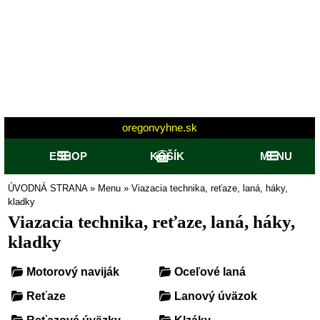
oregonvyhne.sk
ESHOP
KOŠÍK
MENU
ÚVODNÁ STRANA
»
Menu
»
Viazacia technika, reťaze, laná, háky,
kladky
Viazacia technika, reťaze, laná, háky,
kladky
Motorový naviják
Oceľové laná
Reťaze
Lanový úväzok