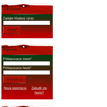
Vyhľadávanie
Zadajte hľadaný výraz
Hľadať
Registrácia
Prihlasovacie meno
Prihlasovacie heslo
Prihlásiť sa
Nová registrácia
Zabudli ste
heslo?